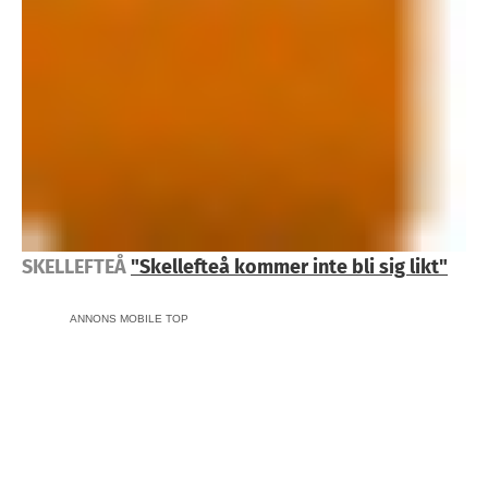
SKELLEFTEÅ
"Skellefteå kommer inte bli sig likt"
ANNONS MOBILE TOP