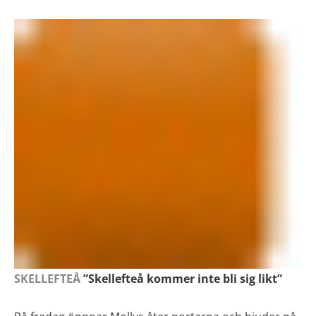
SKELLEFTEÅ
”Skellefteå kommer inte bli sig likt”