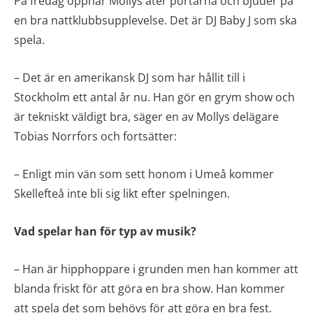
På fredag öppnar Mollys åter portarna och bjuder på
en bra nattklubbsupplevelse. Det är DJ Baby J som ska
spela.
– Det är en amerikansk DJ som har hållit till i
Stockholm ett antal år nu. Han gör en grym show och
är tekniskt väldigt bra, säger en av Mollys delägare
Tobias Norrfors och fortsätter:
– Enligt min vän som sett honom i Umeå kommer
Skellefteå inte bli sig likt efter spelningen.
Vad spelar han för typ av musik?
– Han är hipphoppare i grunden men han kommer att
blanda friskt för att göra en bra show. Han kommer
att spela det som behövs för att göra en bra fest.