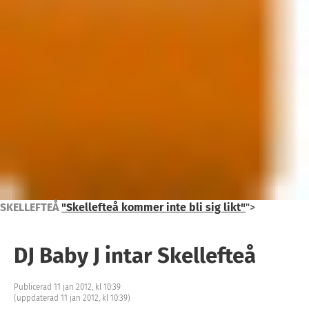
SKELLEFTEÅ
"Skellefteå kommer inte bli sig likt"
">
DJ Baby J intar Skellefteå
Publicerad 11 jan 2012, kl 10:39
(uppdaterad 11 jan 2012, kl 10:39)