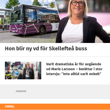
Hon blir ny vd för Skellefteå buss
Varit dramatiska år för avgående
vd Marie Larsson – berättar i stor
intervju: ”Inte alltid varit enkelt”
ANNONS
VIMMEL