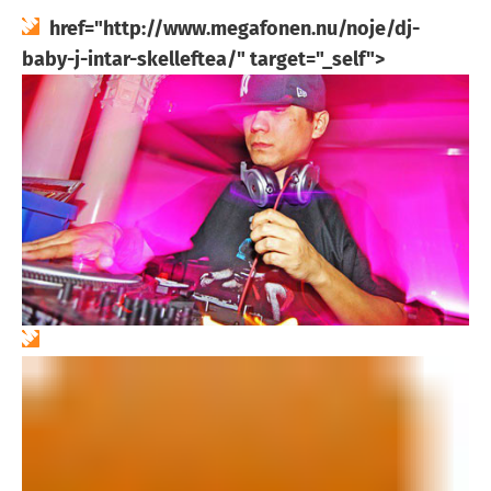
href="http://www.megafonen.nu/noje/dj-
baby-j-intar-skelleftea/" target="_self">