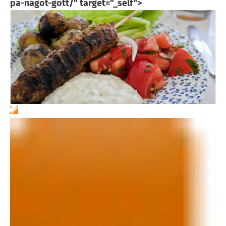
pa-nagot-gott/" target="_self">