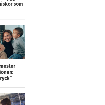
niskor som
emester
ionen:
ryck”