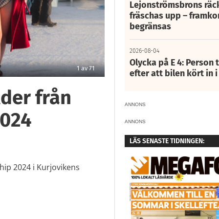
Lejonströmsbrons räc
fräschas upp – framko
begränsas
2026-08-04
Olycka på E 4: Person t
2
av
71
efter att bilen kört in 
der från
ANNONS
2024
ANNONS
LÄS SENASTE TIDNINGEN:
ip 2024 i Kurjovikens