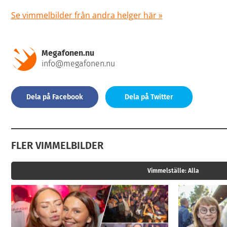
Se vimmelbilder från andra helger här »
Megafonen.nu
info@megafonen.nu
Dela på Facebook
Dela på Twitter
FLER VIMMELBILDER
Vimmelställe:
Alla