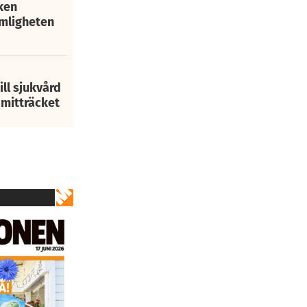
ken
mligheten
ill sjukvård
2
av
71
i mitträcket