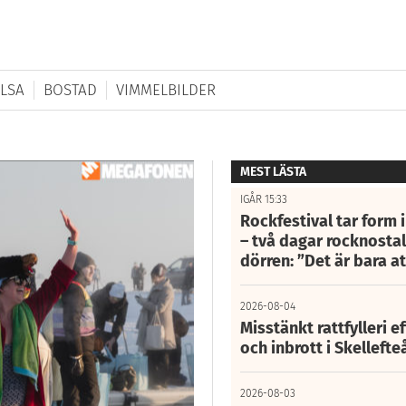
LSA
BOSTAD
VIMMELBILDER
MEST LÄSTA
IGÅR 15:33
Rockfestival tar form i
– två dagar rocknostalg
dörren: ”Det är bara 
2026-08-04
Misstänkt rattfylleri e
och inbrott i Skelleft
2026-08-03