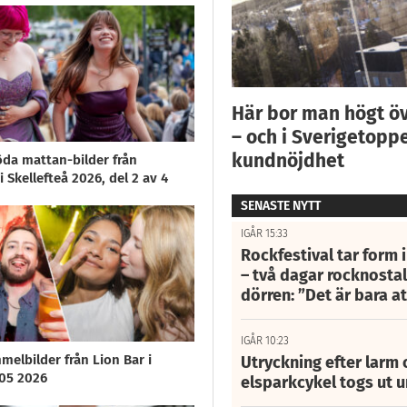
Här bor man högt ö
– och i Sverigetoppe
kundnöjdhet
öda mattan-bilder från
 Skellefteå 2026, del 2 av 4
SENASTE NYTT
IGÅR 15:33
Rockfestival tar form i
– två dagar rocknostalg
dörren: ”Det är bara 
IGÅR 10:23
melbilder från Lion Bar i
Utryckning efter larm
/05 2026
elsparkcykel togs ut 