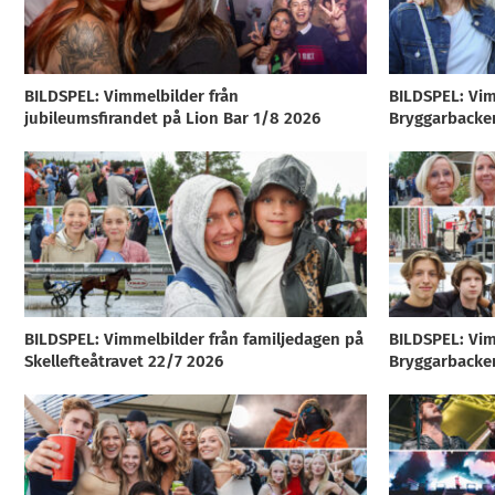
BILDSPEL: Vimmelbilder från
BILDSPEL: Vim
jubileumsfirandet på Lion Bar 1/8 2026
Bryggarbacke
BILDSPEL: Vimmelbilder från familjedagen på
BILDSPEL: Vim
Skellefteåtravet 22/7 2026
Bryggarbacke