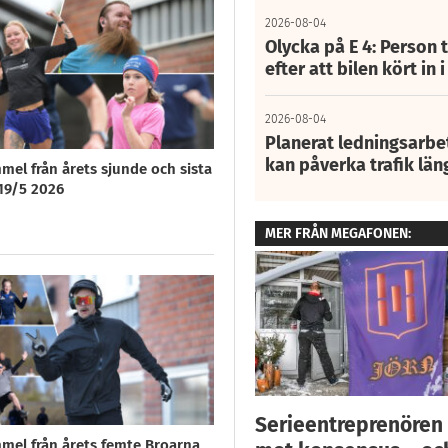
2026-08-04
Olycka på E 4: Person t
efter att bilen kört in 
2026-08-04
Planerat ledningsarbet
kan påverka trafik län
mel från årets sjunde och sista
19/5 2026
MER FRÅN MEGAFONEN:
Serieentreprenören
mel från årets femte Broarna