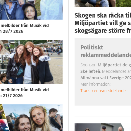
Skogen ska räcka till
Miljöpartiet vill ge
melbilder från Musik vid
skogsägare större fr
n 28/7 2026
Politiskt
reklammeddeland
Sponsor:
Miljöpartiet de g
Skellefteå
. Meddelandet är k
Allmänna val i Sverige 20
Mer information:
melbilder från Musik vid
Transparensmeddelande
.
n 21/7 2026