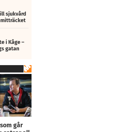
ill sjukvård
i mitträcket
e i Kåge –
gs gatan
 som går