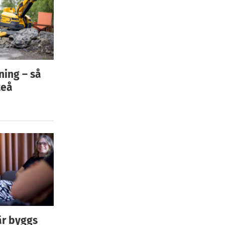
ning – så
teå
är byggs