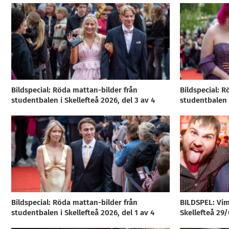
Bildspecial: Röda mattan-bilder från
Bildspecial: R
studentbalen i Skellefteå 2026, del 3 av 4
studentbalen i
Bildspecial: Röda mattan-bilder från
BILDSPEL: Vim
studentbalen i Skellefteå 2026, del 1 av 4
Skellefteå 29