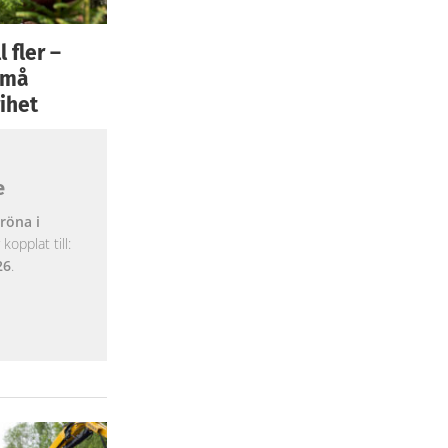
 fler –
 små
ihet
e
röna i
opplat till:
26
.