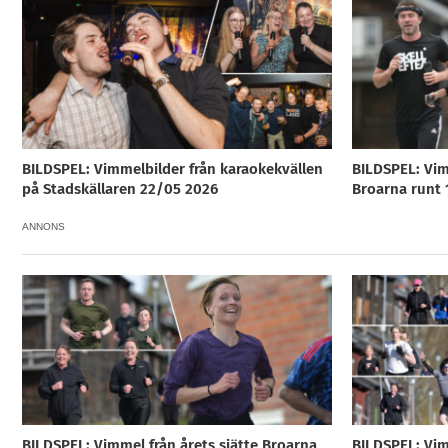
BILDSPEL: Vimmelbilder från karaokekvällen
BILDSPEL: Vim
på Stadskällaren 22/05 2026
Broarna runt 
ANNONS
BILDSPEL: Vimmel från årets sjätte Broarna
BILDSPEL: Vim