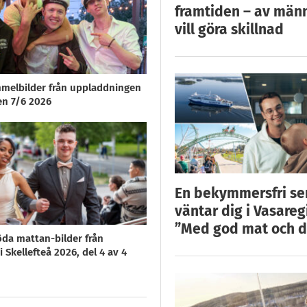
framtiden – av män
vill göra skillnad
melbilder från uppladdningen
en 7/6 2026
En bekymmersfri s
väntar dig i Vasareg
”Med god mat och d
öda mattan-bilder från
 Skellefteå 2026, del 4 av 4