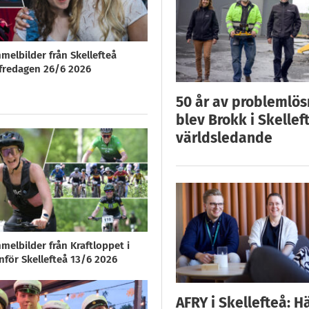
melbilder från Skellefteå
redagen 26/6 2026
50 år av problemlös
blev Brokk i Skellef
världsledande
melbilder från Kraftloppet i
nför Skellefteå 13/6 2026
AFRY i Skellefteå: H