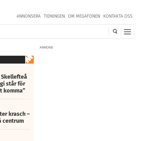
ANNONSERA
TIDNINGEN
OM MEGAFONEN
KONTAKTA OSS
ANNONS
 Skellefteå
i står för
att komma”
fter krasch –
eå centrum