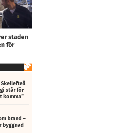
ver staden
n för
 Skellefteå
i står för
att komma”
 om brand –
ur byggnad