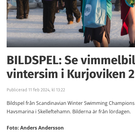
1
BILDSPEL: Se vimmelbil
vintersim i Kurjoviken 
Publicerad 11 feb 2024, kl 13:22
Bildspel från Scandinavian Winter Swimming Championsh
Havsmarina i Skelleftehamn. Bilderna är från lördagen.
Foto: Anders Andersson