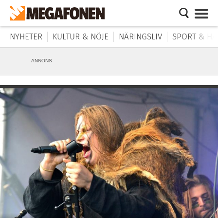
NYHETER
KULTUR & NÖJE
NÄRINGSLIV
SPORT & HÄ
ANNONS