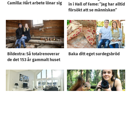
Camilla: Hårt arbete lönar sig
in i Hall of Fame: ”Jag har alltid
försökt att se människan”
Bildextra: Så totalrenoverar
Baka ditt eget surdegsbröd
de det 153 år gammalt huset
Så byggde de sitt drömhus
De söta ekorrarna från
Kalvträsk gör succé i världen
– Danis film har setts av
miljoner: ”Väldigt oväntat”