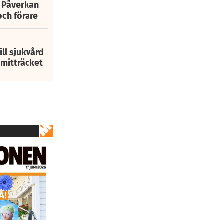
: Påverkan
och förare
ill sjukvård
i mitträcket
2
av
23