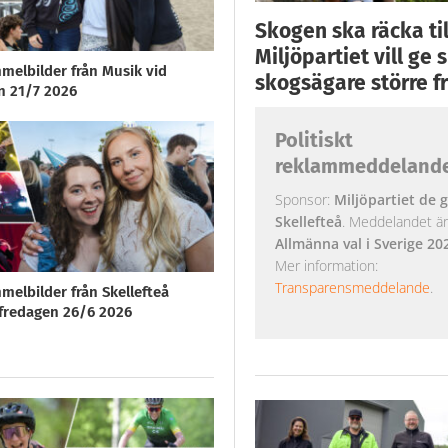
Skogen ska räcka till
Miljöpartiet vill ge
melbilder från Musik vid
skogsägare större fr
n 21/7 2026
Politiskt
reklammeddeland
Sponsor:
Miljöpartiet de g
Skellefteå
. Meddelandet är k
Allmänna val i Sverige 20
Mer information:
Transparensmeddelande
.
melbilder från Skellefteå
redagen 26/6 2026