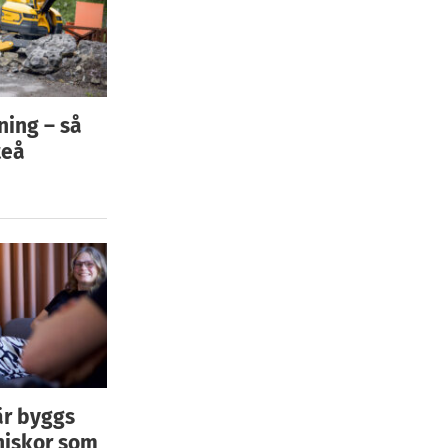
ning – så
teå
är byggs
niskor som