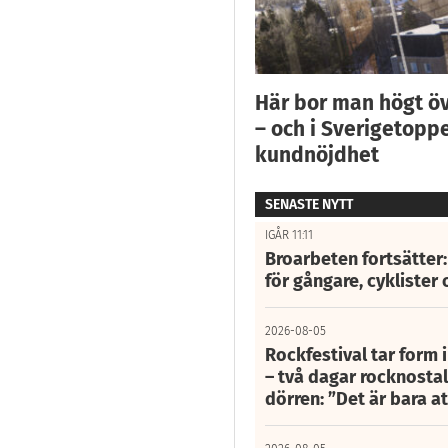
Här bor man högt ö
– och i Sverigetoppe
kundnöjdhet
SENASTE NYTT
IGÅR 11:11
Broarbeten fortsätter
för gångare, cyklister 
2026-08-05
Rockfestival tar form i
– två dagar rocknostalg
dörren: ”Det är bara 