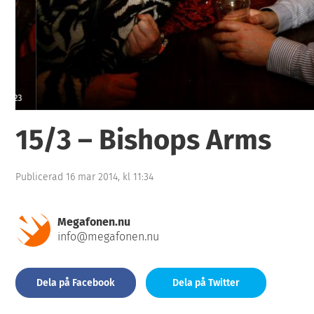
3
15/3 – Bishops Arms
Publicerad 16 mar 2014, kl 11:34
Megafonen.nu
info@megafonen.nu
Dela på Facebook
Dela på Twitter