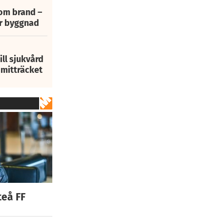
 om brand –
ur byggnad
ill sjukvård
i mitträcket
teå FF