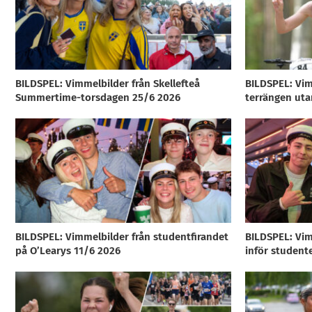
BILDSPEL: Vimmelbilder från Skellefteå
BILDSPEL: Vim
Summertime-torsdagen 25/6 2026
terrängen uta
BILDSPEL: Vimmelbilder från studentfirandet
BILDSPEL: Vim
på O’Learys 11/6 2026
inför student