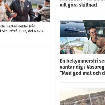
vill göra skillnad
öda mattan-bilder från
 Skellefteå 2026, del 4 av 4
En bekymmersfri s
väntar dig i Vasareg
”Med god mat och d