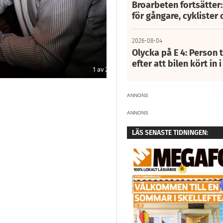
Broarbeten fortsätter
för gångare, cyklister 
2026-08-04
Olycka på E 4: Person t
efter att bilen kört in 
2
av
23
ANNONS
ANNONS
LÄS SENASTE TIDNINGEN: