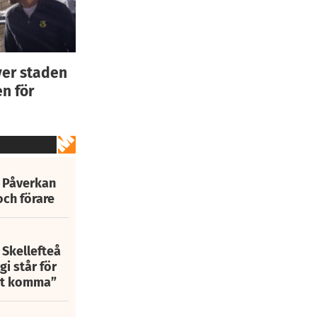
ver staden
n för
: Påverkan
och förare
 Skellefteå
i står för
att komma”