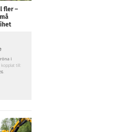
 fler –
 små
ihet
e
röna i
opplat till:
26
.