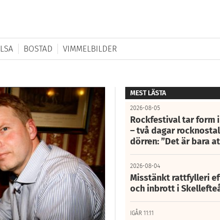
LSA
BOSTAD
VIMMELBILDER
MEST LÄSTA
2026-08-05
Rockfestival tar form i
– två dagar rocknostalg
dörren: ”Det är bara 
2026-08-04
Misstänkt rattfylleri e
och inbrott i Skelleft
IGÅR 11:11