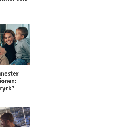
emester
ionen:
ryck”