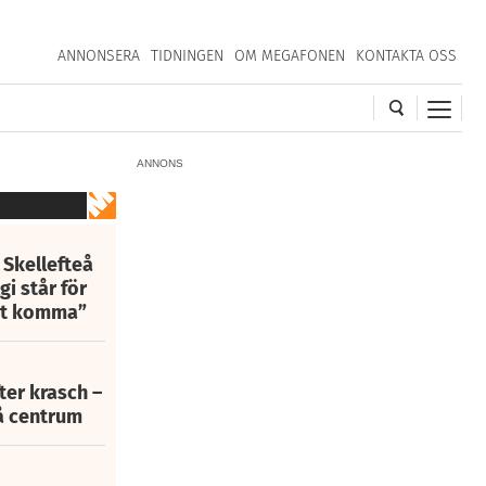
ANNONSERA
TIDNINGEN
OM MEGAFONEN
KONTAKTA OSS
ANNONS
 Skellefteå
i står för
att komma”
fter krasch –
eå centrum