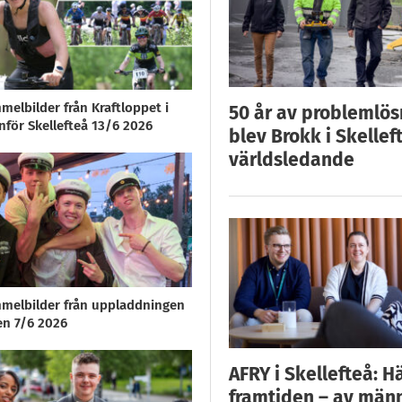
melbilder från Kraftloppet i
50 år av problemlös
nför Skellefteå 13/6 2026
blev Brokk i Skellef
världsledande
melbilder från uppladdningen
en 7/6 2026
AFRY i Skellefteå: H
framtiden – av män