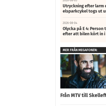
2026-08-05
Utryckning efter larm
elsparkcykel togs ut 
2026-08-04
Olycka på E 4: Person t
efter att bilen kört in 
MER FRÅN MEGAFONEN:
Från MTV till Skellef