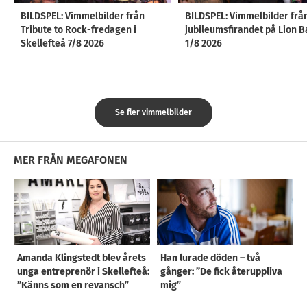
BILDSPEL: Vimmelbilder från
BILDSPEL: Vimmelbilder frå
Tribute to Rock-fredagen i
jubileumsfirandet på Lion B
Skellefteå 7/8 2026
1/8 2026
Se fler vimmelbilder
MER FRÅN MEGAFONEN
Amanda Klingstedt blev årets
Han lurade döden – två
unga entreprenör i Skellefteå:
gånger: ”De fick återuppliva
”Känns som en revansch”
mig”