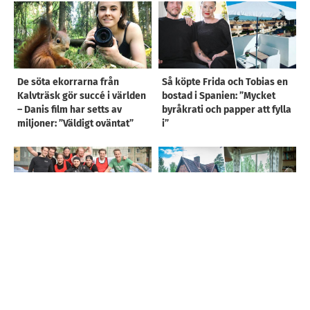
De söta ekorrarna från
Så köpte Frida och Tobias en
Kalvträsk gör succé i världen
bostad i Spanien: ”Mycket
– Danis film har setts av
byråkrati och papper att fylla
miljoner: ”Väldigt oväntat”
i”
Bildextra: Bubble Soccer
BILDSPEL: Följ med till det
dolda huset på Mullberget –
mitt i Skellefteå: ”Ser ut som i
en saga”