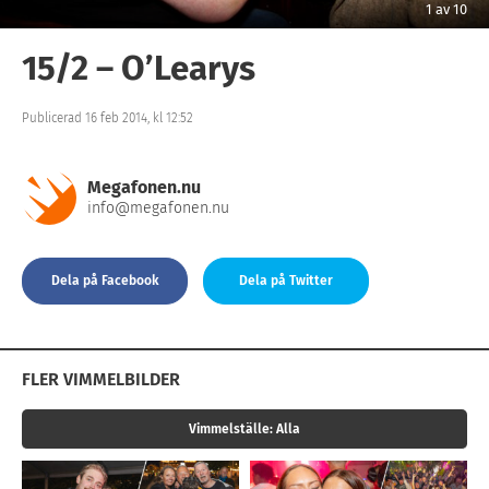
1
av
10
15/2 – O’Learys
Publicerad 16 feb 2014, kl 12:52
Megafonen.nu
info@megafonen.nu
Dela på Facebook
Dela på Twitter
FLER VIMMELBILDER
Vimmelställe:
Alla