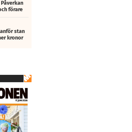
: Påverkan
och förare
tanför stan
ner kronor
2
av
29