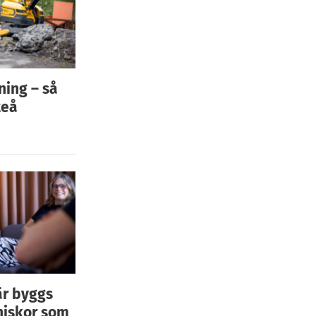
ning – så
teå
är byggs
niskor som