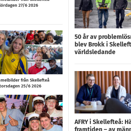
ördagen 27/6 2026
50 år av problemlös
blev Brokk i Skellef
världsledande
melbilder från Skellefteå
orsdagen 25/6 2026
AFRY i Skellefteå: H
framtiden – av män