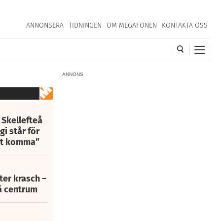
ANNONSERA
TIDNINGEN
OM MEGAFONEN
KONTAKTA OSS
ANNONS
 Skellefteå
i står för
att komma”
fter krasch –
eå centrum