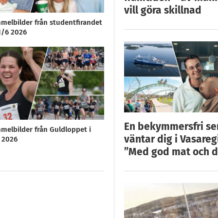
vill göra skillnad
melbilder från studentfirandet
1/6 2026
En bekymmersfri s
melbilder från Guldloppet i
väntar dig i Vasareg
6 2026
”Med god mat och d