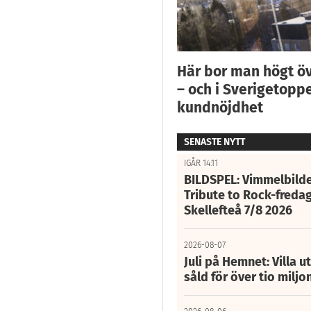
Här bor man högt ö
– och i Sverigetoppe
kundnöjdhet
SENASTE NYTT
IGÅR 14:11
BILDSPEL: Vimmelbilde
Tribute to Rock-fredag
Skellefteå 7/8 2026
2026-08-07
Juli på Hemnet: Villa u
såld för över tio miljo