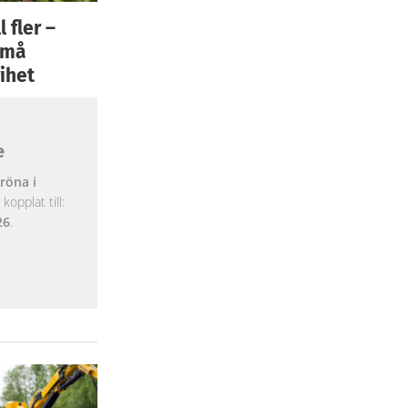
 fler –
 små
ihet
e
röna i
opplat till:
26
.