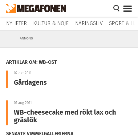
NYHETER
KULTUR & NÖJE
NÄRINGSLIV
SPORT & HÄ
ANNONS
ARTIKLAR OM: WB-OST
02 okt 2011
Gårdagens
01 aug 2011
WB-cheesecake med rökt lax och
gräslök
SENASTE VIMMELGALLERIERNA