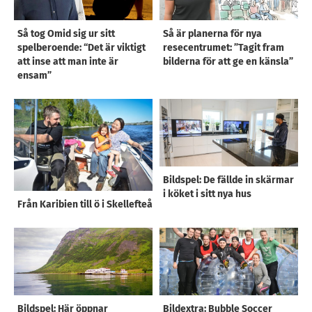
Så tog Omid sig ur sitt
Så är planerna för nya
spelberoende: “Det är viktigt
resecentrumet: ”Tagit fram
att inse att man inte är
bilderna för att ge en känsla”
ensam”
Bildspel: De fällde in skärmar
i köket i sitt nya hus
Från Karibien till ö i Skellefteå
Bildspel: Här öppnar
Bildextra: Bubble Soccer