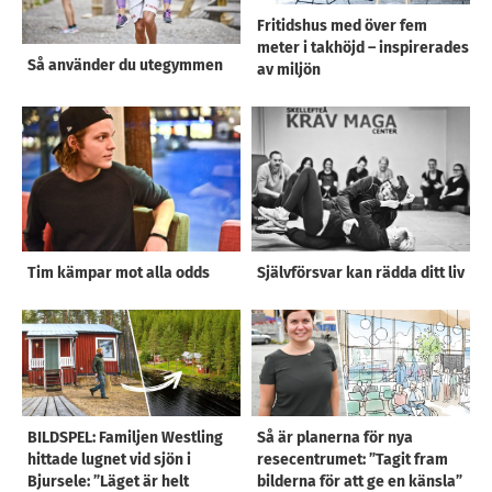
Fritidshus med över fem
meter i takhöjd – inspirerades
Så använder du utegymmen
av miljön
Tim kämpar mot alla odds
Självförsvar kan rädda ditt liv
BILDSPEL: Familjen Westling
Så är planerna för nya
hittade lugnet vid sjön i
resecentrumet: ”Tagit fram
Bjursele: ”Läget är helt
bilderna för att ge en känsla”