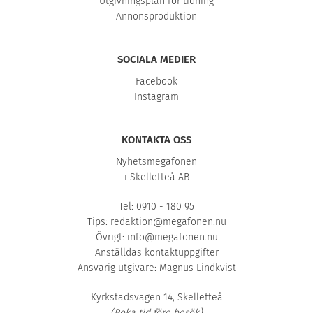
Utgivningsplan för tidning
Annonsproduktion
SOCIALA MEDIER
Facebook
Instagram
KONTAKTA OSS
Nyhetsmegafonen
i Skellefteå AB
Tel: 0910 - 180 95
Tips:
redaktion@megafonen.nu
Övrigt:
info@megafonen.nu
Anställdas kontaktuppgifter
Ansvarig utgivare: Magnus Lindkvist
Kyrkstadsvägen 14, Skellefteå
(Boka tid före besök)