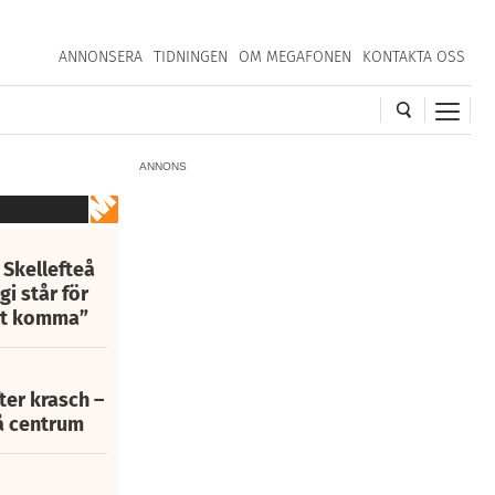
ANNONSERA
TIDNINGEN
OM MEGAFONEN
KONTAKTA OSS
ANNONS
 Skellefteå
i står för
att komma”
fter krasch –
eå centrum