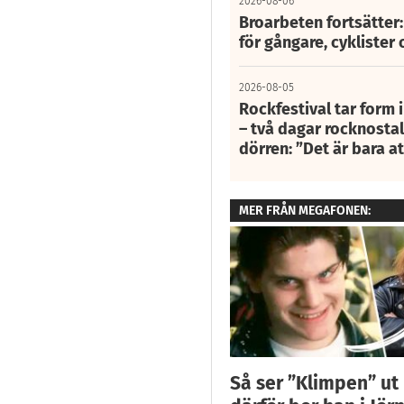
2026-08-06
Broarbeten fortsätter
för gångare, cyklister 
2026-08-05
Rockfestival tar form i
– två dagar rocknostalg
dörren: ”Det är bara 
MER FRÅN MEGAFONEN:
Så ser ”Klimpen” ut 