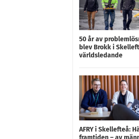
50 år av problemlös
blev Brokk i Skellef
världsledande
AFRY i Skellefteå: H
framtiden – av män