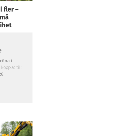
 fler –
 små
ihet
e
röna i
opplat till:
26
.