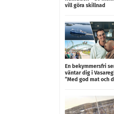
vill göra skillnad
En bekymmersfri s
väntar dig i Vasareg
”Med god mat och d