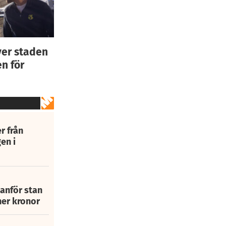
ver staden
n för
r från
en i
tanför stan
ner kronor