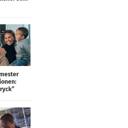
emester
ionen:
ryck”