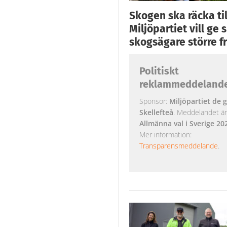
Skogen ska räcka till
Miljöpartiet vill ge
skogsägare större fr
Politiskt
reklammeddeland
Sponsor:
Miljöpartiet de g
Skellefteå
. Meddelandet är k
Allmänna val i Sverige 20
Mer information:
Transparensmeddelande
.