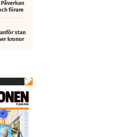
: Påverkan
och förare
tanför stan
ner kronor