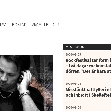
LSA
BOSTAD
VIMMELBILDER
MEST LÄSTA
2026-08-05
Rockfestival tar form i
– två dagar rocknostalg
dörren: ”Det är bara 
2026-08-04
Misstänkt rattfylleri e
och inbrott i Skelleft
2026-08-06