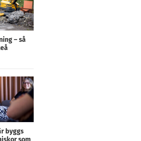
ning – så
teå
är byggs
niskor som