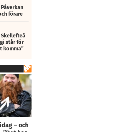
: Påverkan
och förare
 Skellefteå
i står för
att komma”
idag – och