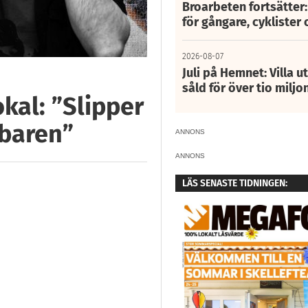
Broarbeten fortsätter
för gångare, cyklister 
2026-08-07
Juli på Hemnet: Villa u
såld för över tio miljo
kal: ”Slipper
 baren”
ANNONS
ANNONS
LÄS SENASTE TIDNINGEN: