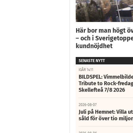
Här bor man högt ö
– och i Sverigetoppe
kundnöjdhet
SENASTE NYTT
IGÅR 14:11
BILDSPEL: Vimmelbilde
Tribute to Rock-fredag
Skellefteå 7/8 2026
2026-08-07
Juli på Hemnet: Villa u
såld för över tio miljo