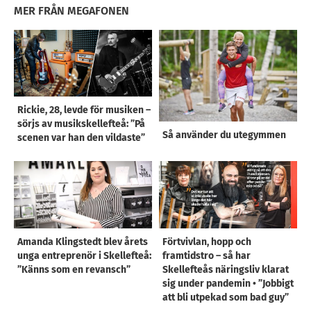
MER FRÅN MEGAFONEN
Rickie, 28, levde för musiken –
sörjs av musikskellefteå: ”På
Så använder du utegymmen
scenen var han den vildaste”
Amanda Klingstedt blev årets
Förtvivlan, hopp och
unga entreprenör i Skellefteå:
framtidstro – så har
”Känns som en revansch”
Skellefteås näringsliv klarat
sig under pandemin • ”Jobbigt
att bli utpekad som bad guy”