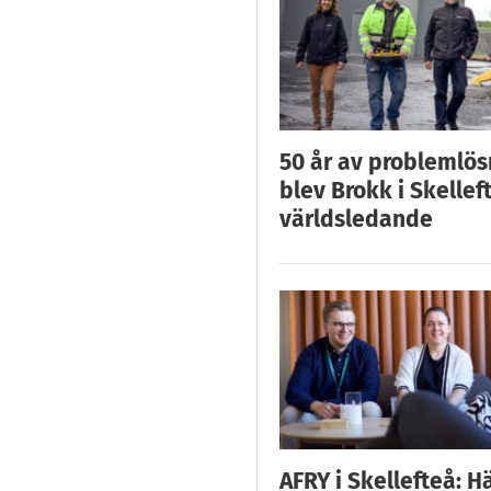
50 år av problemlös
blev Brokk i Skellef
världsledande
AFRY i Skellefteå: H