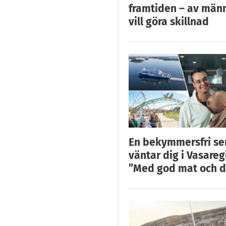
framtiden – av män
vill göra skillnad
En bekymmersfri s
väntar dig i Vasareg
”Med god mat och d