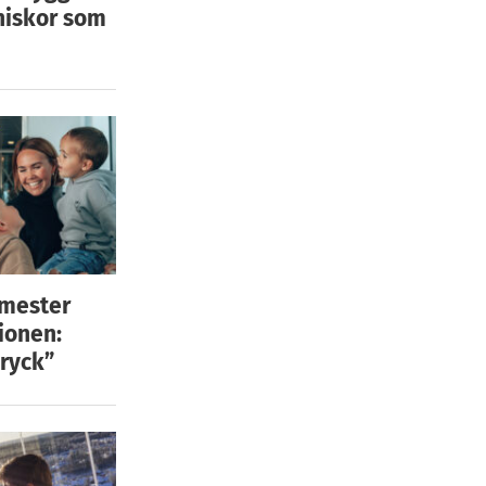
niskor som
emester
ionen:
ryck”