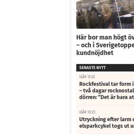
Här bor man högt ö
– och i Sverigetoppe
kundnöjdhet
SENASTE NYTT
IGÅR 15:33
Rockfestival tar form i
– två dagar rocknostalg
dörren: ”Det är bara 
IGÅR 10:23
Utryckning efter larm
elsparkcykel togs ut 