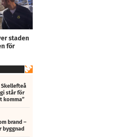
ver staden
n för
 Skellefteå
i står för
att komma”
 om brand –
ur byggnad