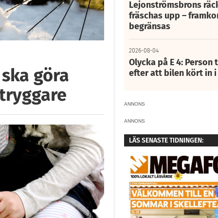
Lejonströmsbrons räc
fräschas upp – framko
begränsas
2026-08-04
Olycka på E 4: Person t
 ska göra
efter att bilen kört in 
 tryggare
ANNONS
ANNONS
LÄS SENASTE TIDNINGEN: