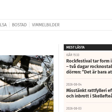
LSA
BOSTAD
VIMMELBILDER
MEST LÄSTA
IGÅR 15:33
Rockfestival tar form i
– två dagar rocknostalg
dörren: ”Det är bara 
2026-08-04
Misstänkt rattfylleri e
och inbrott i Skelleft
2026-08-03