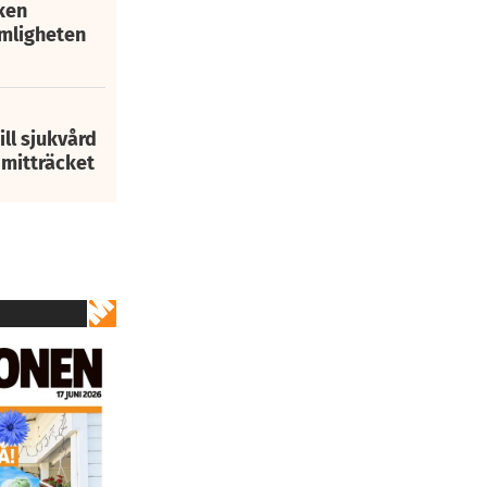
ken
mligheten
ill sjukvård
i mitträcket