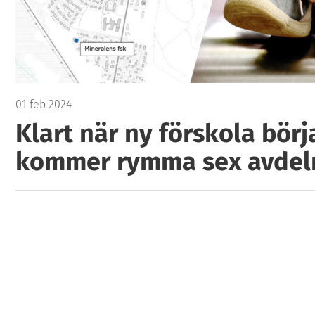
01 feb 2024
Klart när ny förskola börj
kommer rymma sex avdel