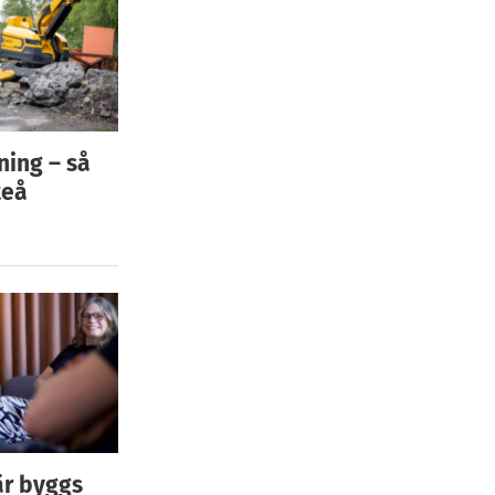
ning – så
teå
är byggs