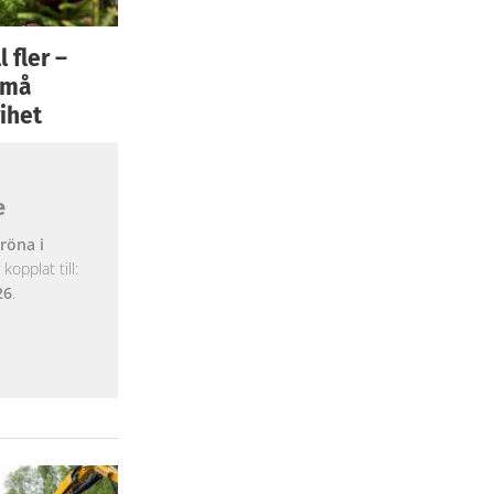
 fler –
 små
ihet
e
röna i
opplat till:
26
.