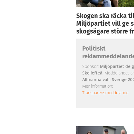
Skogen ska räcka till
Miljöpartiet vill ge
skogsägare större fr
Politiskt
reklammeddeland
Sponsor:
Miljöpartiet de g
Skellefteå
. Meddelandet är k
Allmänna val i Sverige 20
Mer information:
Transparensmeddelande
.