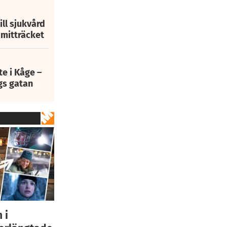
ill sjukvård
i mitträcket
e i Kåge –
gs gatan
 i