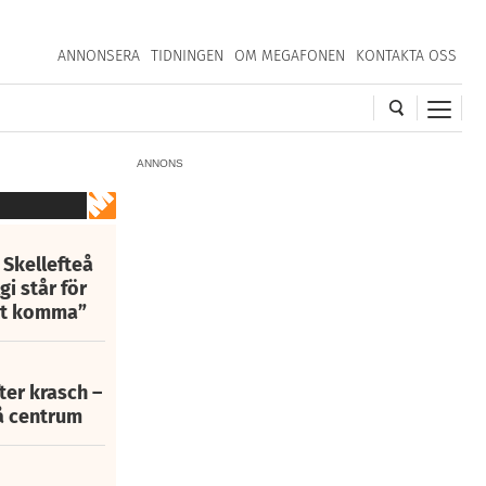
ANNONSERA
TIDNINGEN
OM MEGAFONEN
KONTAKTA OSS
ANNONS
 Skellefteå
i står för
att komma”
fter krasch –
eå centrum