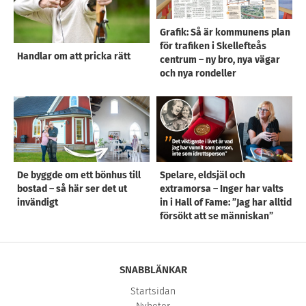
Grafik: Så är kommunens plan
för trafiken i Skellefteås
Handlar om att pricka rätt
centrum – ny bro, nya vägar
och nya rondeller
De byggde om ett bönhus till
Spelare, eldsjäl och
bostad – så här ser det ut
extramorsa – Inger har valts
invändigt
in i Hall of Fame: ”Jag har alltid
försökt att se människan”
SNABBLÄNKAR
Startsidan