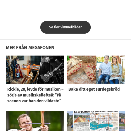
Se fler vimmelbilder
MER FRÅN MEGAFONEN
Rickie, 28, levde för musiken –
Baka ditt eget surdegsbröd
sörjs av musikskellefteå: ”På
scenen var han den vildaste”