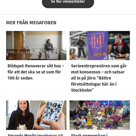
Se fler vimmelbilder
MER FRÅN MEGAFONEN
Bildspel: Renoverar sitt hus –
Serieentreprenören som går
för att det ska se ut som för
mot konsensus – och satsar
100 år sedan
all in på Jörn: ”Bättre
förutsättningar här än i
Stockholm”
Amanda Moritz inspirerar 40
Stark gemenskap i