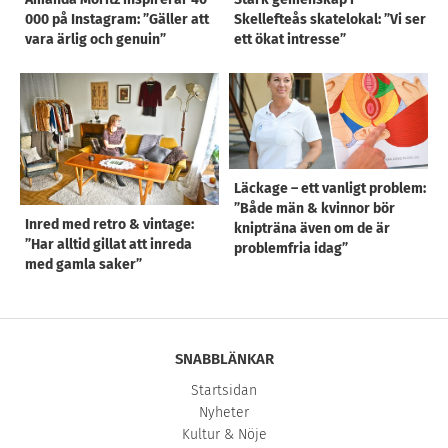
000 på Instagram: ”Gäller att
Skellefteås skatelokal: ”Vi ser
vara ärlig och genuin”
ett ökat intresse”
Läckage – ett vanligt problem:
”Både män & kvinnor bör
Inred med retro & vintage:
knipträna även om de är
”Har alltid gillat att inreda
problemfria idag”
med gamla saker”
SNABBLÄNKAR
Startsidan
Nyheter
Kultur & Nöje