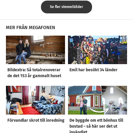
Se fler vimmelbilder
MER FRÅN MEGAFONEN
Bildextra: Så totalrenoverar
Emil har besökt 34 länder
de det 153 år gammalt huset
Förvandlar skrot till inredning
De byggde om ett bönhus till
bostad – så här ser det ut
invändigt