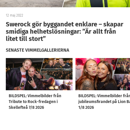
12 maj 2022
Swerock gör byggandet enklare – skapar
smidiga helhetslösningar: ”Är allt från
litet till stort”
SENASTE VIMMELGALLERIERNA
BILDSPEL: Vimmelbilder från
BILDSPEL: Vimmelbilder frå
Tribute to Rock-fredagen i
jubileumsfirandet på Lion B
Skellefteå 7/8 2026
1/8 2026