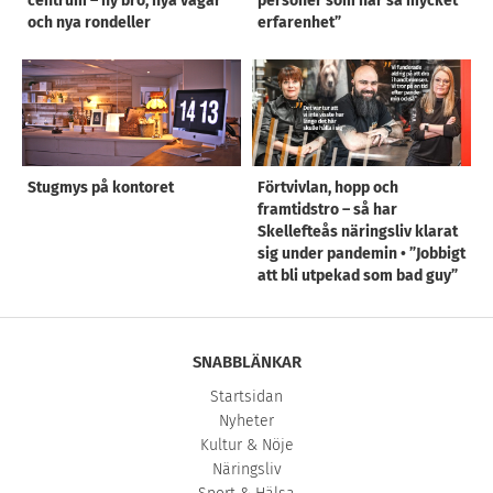
centrum – ny bro, nya vägar
personer som har så mycket
och nya rondeller
erfarenhet”
Stugmys på kontoret
Förtvivlan, hopp och
framtidstro – så har
Skellefteås näringsliv klarat
sig under pandemin • ”Jobbigt
att bli utpekad som bad guy”
SNABBLÄNKAR
Startsidan
Nyheter
Kultur & Nöje
Näringsliv