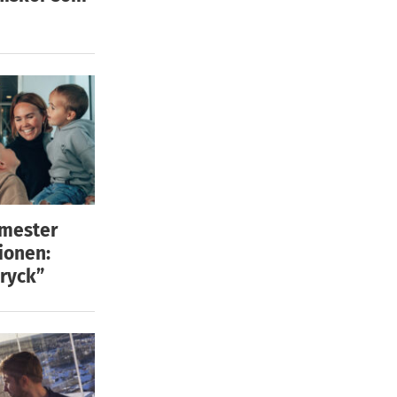
emester
ionen:
ryck”