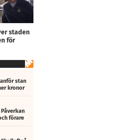
ver staden
n för
tanför stan
ner kronor
: Påverkan
och förare