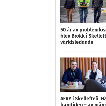
50 år av problemlös
blev Brokk i Skellef
världsledande
AFRY i Skellefteå: H
framtiden – av män