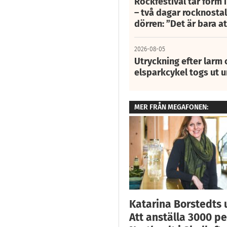
Rockfestival tar form i
– två dagar rocknostalg
dörren: ”Det är bara 
2026-08-05
Utryckning efter larm
elsparkcykel togs ut 
MER FRÅN MEGAFONEN:
Katarina Borstedts 
Att anställa 3000 pe