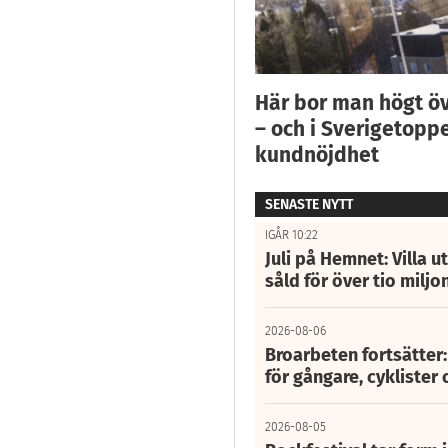
Här bor man högt ö
– och i Sverigetoppe
kundnöjdhet
SENASTE NYTT
IGÅR 10:22
Juli på Hemnet: Villa u
såld för över tio miljo
2026-08-06
Broarbeten fortsätter
för gångare, cyklister 
2026-08-05