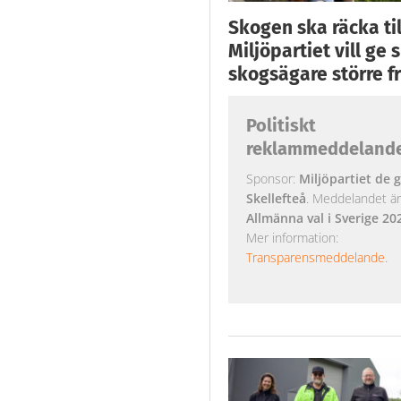
Skogen ska räcka till
Miljöpartiet vill ge
skogsägare större fr
Politiskt
reklammeddeland
Sponsor:
Miljöpartiet de g
Skellefteå
. Meddelandet är k
Allmänna val i Sverige 20
Mer information:
Transparensmeddelande
.