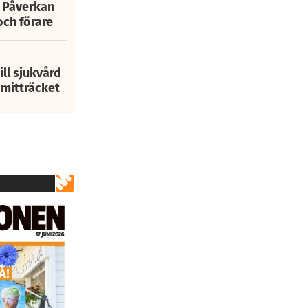
: Påverkan
och förare
ill sjukvård
i mitträcket