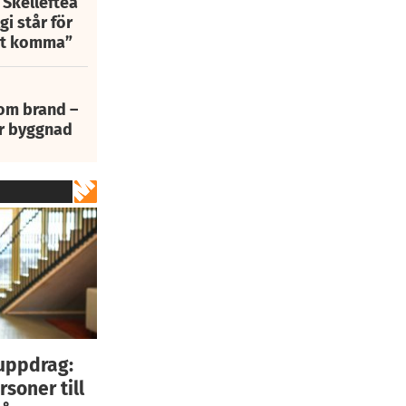
 Skellefteå
i står för
att komma”
 om brand –
ur byggnad
uppdrag:
rsoner till