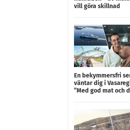
vill göra skillnad
En bekymmersfri s
väntar dig i Vasareg
”Med god mat och d