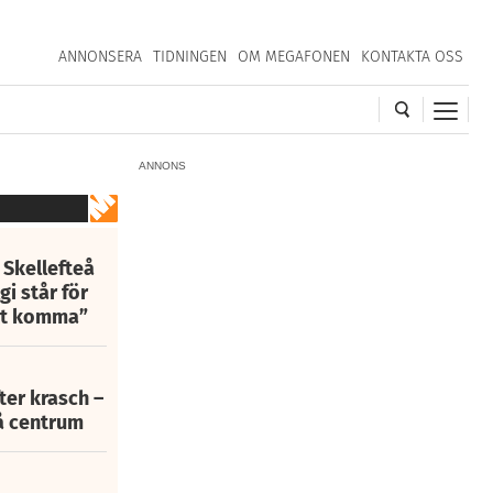
ANNONSERA
TIDNINGEN
OM MEGAFONEN
KONTAKTA OSS
ANNONS
 Skellefteå
i står för
att komma”
fter krasch –
eå centrum