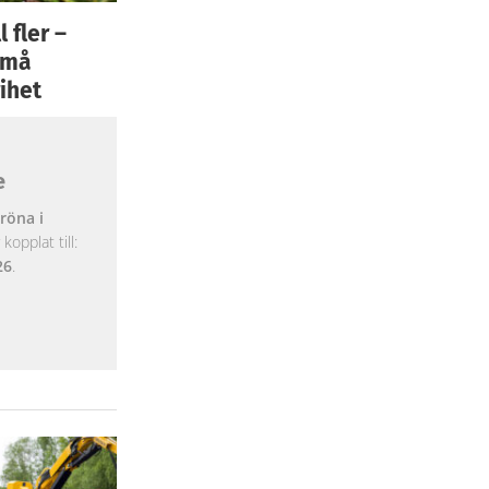
 fler –
 små
ihet
e
röna i
opplat till:
26
.