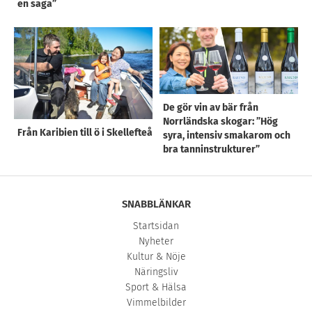
en saga”
De gör vin av bär från
Norrländska skogar: ”Hög
Från Karibien till ö i Skellefteå
syra, intensiv smakarom och
bra tanninstrukturer”
SNABBLÄNKAR
Startsidan
Nyheter
Kultur & Nöje
Näringsliv
Sport & Hälsa
Vimmelbilder