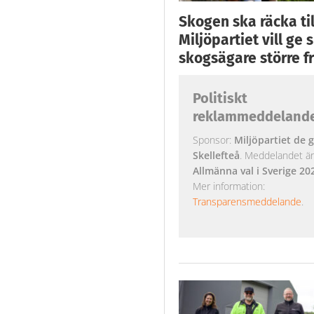
Skogen ska räcka till
Miljöpartiet vill ge
skogsägare större fr
Politiskt
reklammeddeland
Sponsor:
Miljöpartiet de g
Skellefteå
. Meddelandet är k
Allmänna val i Sverige 20
Mer information:
Transparensmeddelande
.