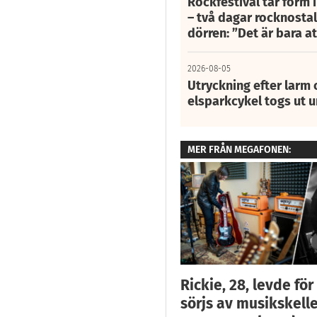
Rockfestival tar form i
– två dagar rocknostalg
dörren: ”Det är bara 
2026-08-05
Utryckning efter larm
elsparkcykel togs ut 
MER FRÅN MEGAFONEN:
Rickie, 28, levde fö
sörjs av musikskelle