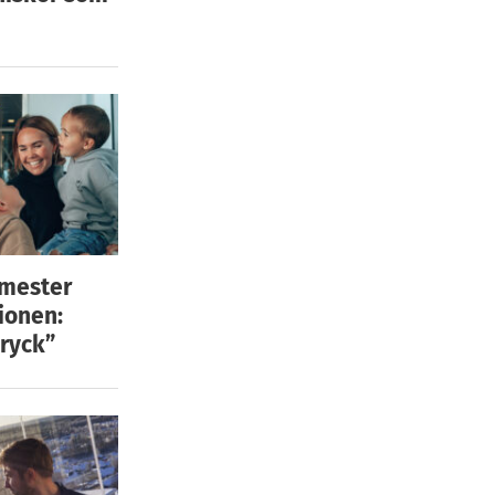
emester
ionen:
ryck”