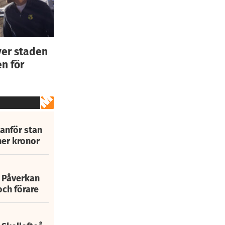
ver staden
n för
tanför stan
ner kronor
: Påverkan
och förare