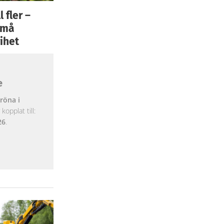
 fler –
 små
ihet
e
röna i
opplat till:
26
.