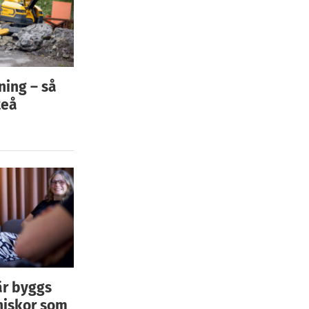
ning – så
teå
är byggs
niskor som