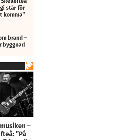
 Skellefteå
i står för
att komma”
 om brand –
ur byggnad
r musiken –
fteå: ”På