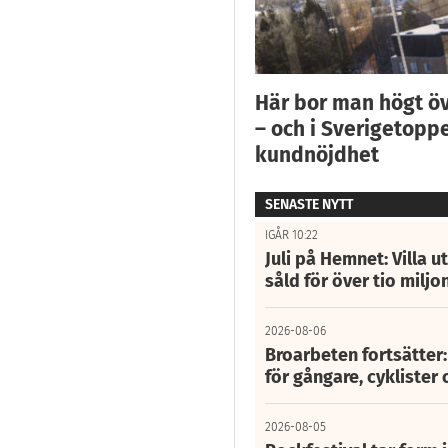
Här bor man högt ö
– och i Sverigetoppe
kundnöjdhet
SENASTE NYTT
IGÅR 10:22
Juli på Hemnet: Villa u
såld för över tio miljo
2026-08-06
Broarbeten fortsätter
för gångare, cyklister 
2026-08-05