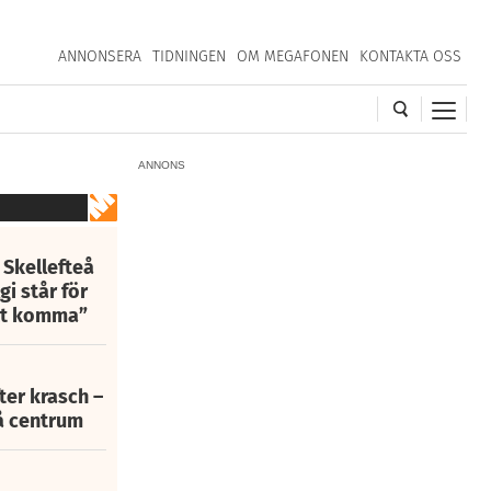
ANNONSERA
TIDNINGEN
OM MEGAFONEN
KONTAKTA OSS
ANNONS
 Skellefteå
i står för
att komma”
fter krasch –
eå centrum