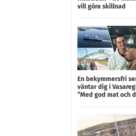
vill göra skillnad
En bekymmersfri s
väntar dig i Vasareg
”Med god mat och d