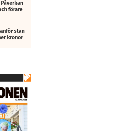
: Påverkan
och förare
tanför stan
ner kronor