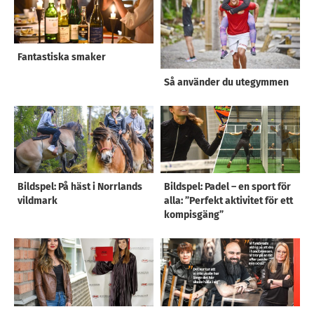
Fantastiska smaker
Så använder du utegymmen
Bildspel: På häst i Norrlands
Bildspel: Padel – en sport för
vildmark
alla: ”Perfekt aktivitet för ett
kompisgäng”