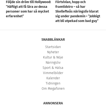
Följde sin dröm till Hollywood:
Förtvivlan, hopp och
”Häftigt att få lära av dessa
framtidstro – så har
personer som har så mycket
Skellefteås näringsliv klarat
erfarenhet”
sig under pandemin • ”Jobbigt
att bli utpekad som bad guy”
SNABBLÄNKAR
Startsidan
Nyheter
Kultur & Nöje
Näringsliv
Sport & Hälsa
Vimmelbilder
Kalender
Tidningen
Om Megafonen
ANNONSERA