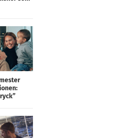
emester
ionen:
ryck”