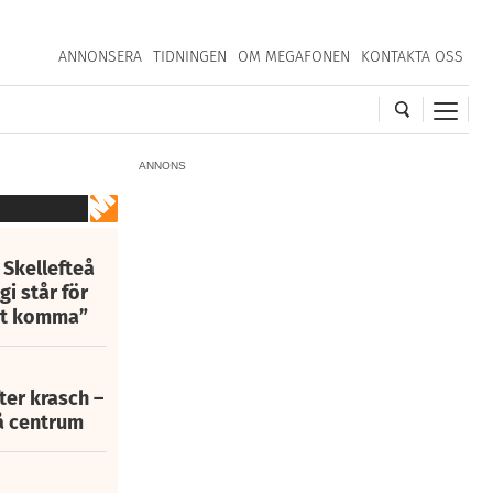
ANNONSERA
TIDNINGEN
OM MEGAFONEN
KONTAKTA OSS
ANNONS
 Skellefteå
i står för
att komma”
fter krasch –
eå centrum