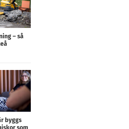
ning – så
teå
är byggs
niskor som