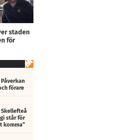
ver staden
n för
: Påverkan
och förare
 Skellefteå
i står för
att komma”