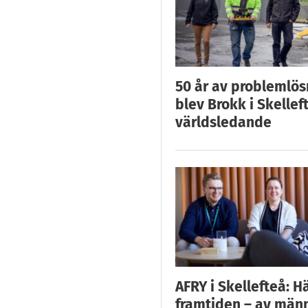
50 år av problemlös
blev Brokk i Skellef
världsledande
AFRY i Skellefteå: H
framtiden – av män