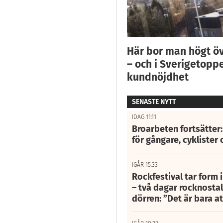
Här bor man högt ö
– och i Sverigetoppe
kundnöjdhet
SENASTE NYTT
IDAG 11:11
Broarbeten fortsätter
för gångare, cyklister 
IGÅR 15:33
Rockfestival tar form i
– två dagar rocknostalg
dörren: ”Det är bara 