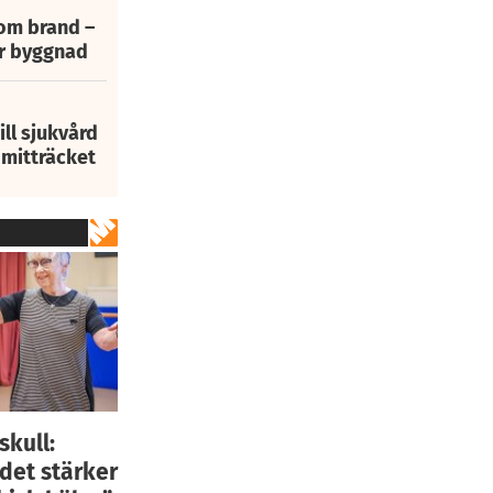
 om brand –
ur byggnad
ill sjukvård
i mitträcket
skull:
 det stärker