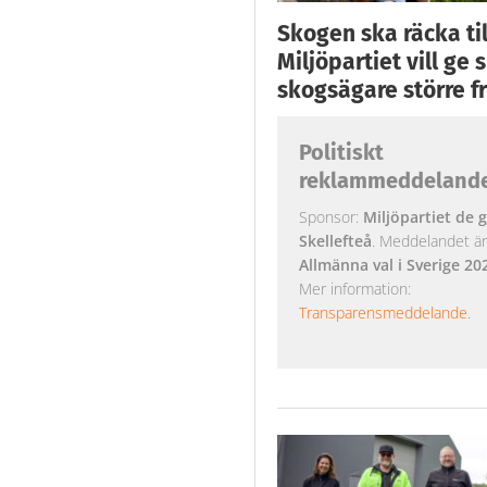
Skogen ska räcka till
Miljöpartiet vill ge
skogsägare större fr
Politiskt
reklammeddeland
Sponsor:
Miljöpartiet de g
Skellefteå
. Meddelandet är k
Allmänna val i Sverige 20
Mer information:
Transparensmeddelande
.