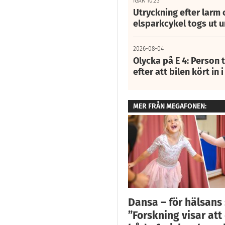
IGÅR 10:23
Utryckning efter larm
elsparkcykel togs ut 
2026-08-04
Olycka på E 4: Person t
efter att bilen kört in 
MER FRÅN MEGAFONEN:
Dansa – för hälsans 
”Forskning visar att