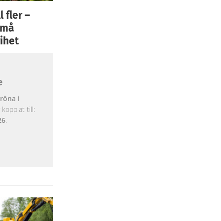
 fler –
 små
ihet
e
röna i
opplat till:
26
.