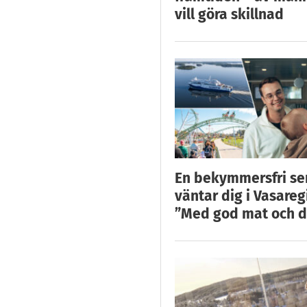
vill göra skillnad
En bekymmersfri s
väntar dig i Vasareg
”Med god mat och d