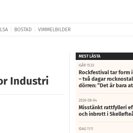
LSA
BOSTAD
VIMMELBILDER
MEST LÄSTA
IGÅR 15:33
Rockfestival tar form i
r Industri
– två dagar rocknostalg
dörren: ”Det är bara 
2026-08-04
Misstänkt rattfylleri e
och inbrott i Skelleft
IDAG 11:11