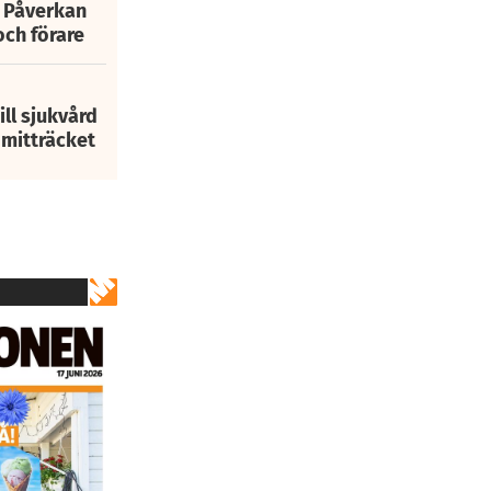
: Påverkan
och förare
ill sjukvård
i mitträcket