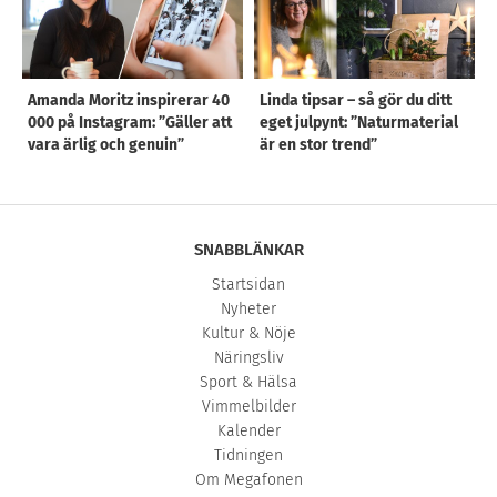
Amanda Moritz inspirerar 40
Linda tipsar – så gör du ditt
000 på Instagram: ”Gäller att
eget julpynt: ”Naturmaterial
vara ärlig och genuin”
är en stor trend”
SNABBLÄNKAR
Startsidan
Nyheter
Kultur & Nöje
Näringsliv
Sport & Hälsa
Vimmelbilder
Kalender
Tidningen
Om Megafonen