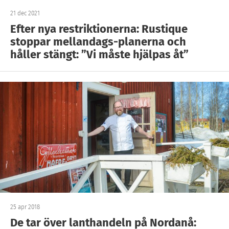
21 dec 2021
Efter nya restriktionerna: Rustique
stoppar mellandags-planerna och
håller stängt: ”Vi måste hjälpas åt”
25 apr 2018
De tar över lanthandeln på Nordanå: