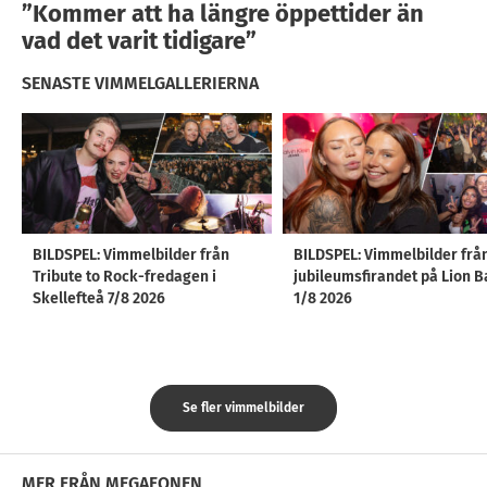
”Kommer att ha längre öppettider än
vad det varit tidigare”
SENASTE VIMMELGALLERIERNA
BILDSPEL: Vimmelbilder från
BILDSPEL: Vimmelbilder frå
Tribute to Rock-fredagen i
jubileumsfirandet på Lion B
Skellefteå 7/8 2026
1/8 2026
Se fler vimmelbilder
MER FRÅN MEGAFONEN