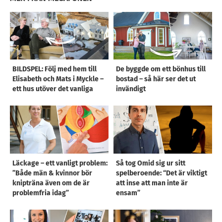
BILDSPEL: Följ med hem till
De byggde om ett bönhus till
Elisabeth och Mats i Myckle –
bostad – så här ser det ut
ett hus utöver det vanliga
invändigt
Läckage – ett vanligt problem:
Så tog Omid sig ur sitt
”Både män & kvinnor bör
spelberoende: “Det är viktigt
knipträna även om de är
att inse att man inte är
problemfria idag”
ensam”