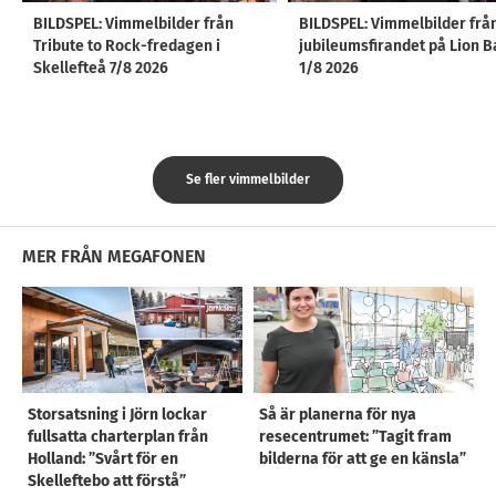
BILDSPEL: Vimmelbilder från
BILDSPEL: Vimmelbilder frå
Tribute to Rock-fredagen i
jubileumsfirandet på Lion B
Skellefteå 7/8 2026
1/8 2026
Se fler vimmelbilder
MER FRÅN MEGAFONEN
Storsatsning i Jörn lockar
Så är planerna för nya
fullsatta charterplan från
resecentrumet: ”Tagit fram
Holland: ”Svårt för en
bilderna för att ge en känsla”
Skelleftebo att förstå”