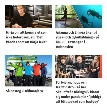
Mirja om att komma ut som
Arianna och Linnéa åker på
icke heterosexuell: ”Det
yoga- och dykutbildning – på
kändes som att börja leva”
ön Gili Trawangan i
Indonesien
Förtvivlan, hopp och
framtidstro – så har
Så besteg vi Kilimanjaro
Skellefteås näringsliv klarat
sig under pandemin • ”Jobbigt
att bli utpekad som bad guy”