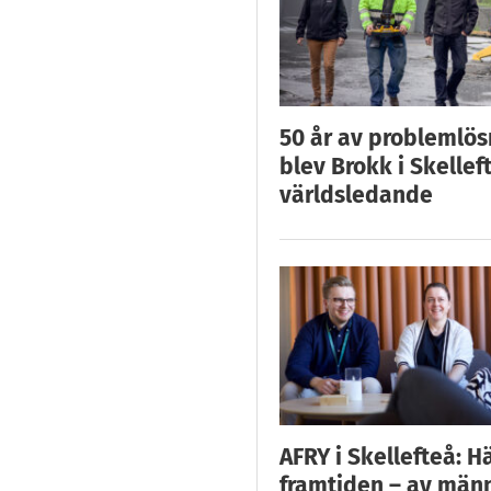
50 år av problemlös
blev Brokk i Skellef
världsledande
AFRY i Skellefteå: H
framtiden – av män