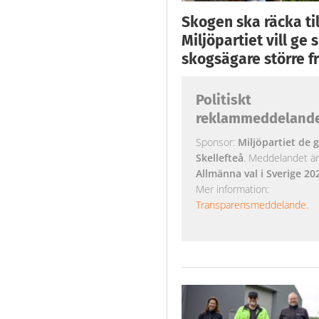
Skogen ska räcka till
Miljöpartiet vill ge
skogsägare större fr
Politiskt
reklammeddeland
Sponsor:
Miljöpartiet de g
Skellefteå
. Meddelandet är k
Allmänna val i Sverige 20
Mer information:
Transparensmeddelande
.