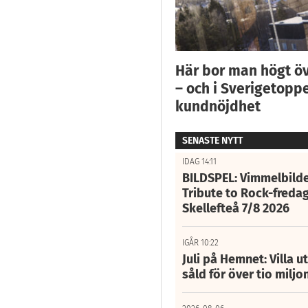
Här bor man högt ö
– och i Sverigetoppe
kundnöjdhet
SENASTE NYTT
IDAG 14:11
BILDSPEL: Vimmelbilde
Tribute to Rock-fredag
Skellefteå 7/8 2026
IGÅR 10:22
Juli på Hemnet: Villa u
såld för över tio miljo