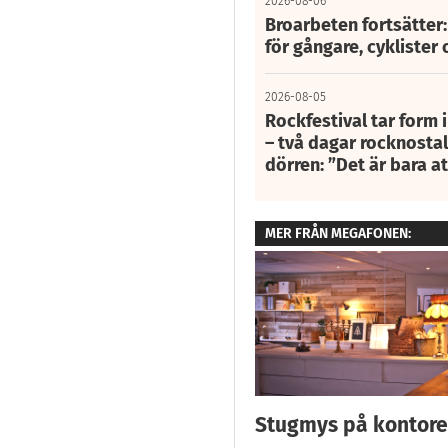
2026-08-06
Broarbeten fortsätter
för gångare, cyklister 
2026-08-05
Rockfestival tar form i
– två dagar rocknostalg
dörren: ”Det är bara 
MER FRÅN MEGAFONEN:
Stugmys på kontore