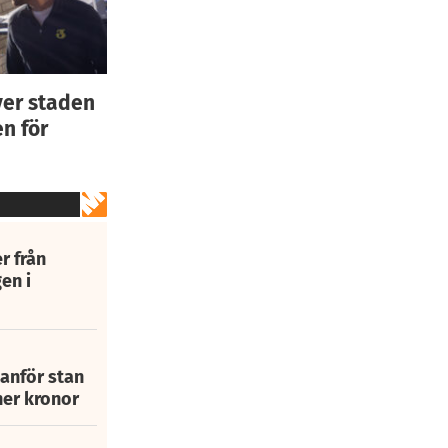
ver staden
n för
r från
en i
tanför stan
ner kronor