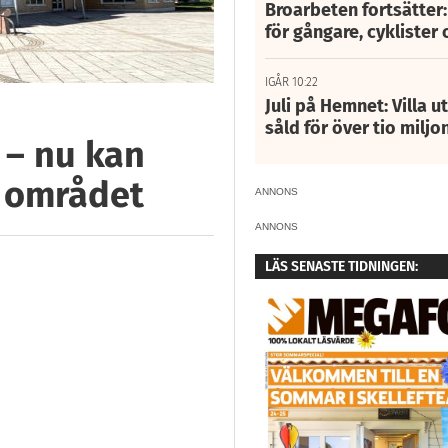
Broarbeten fortsätter
för gångare, cyklister 
IGÅR 10:22
Juli på Hemnet: Villa u
såld för över tio miljo
 – nu kan
m området
ANNONS
ANNONS
LÄS SENASTE TIDNINGEN: