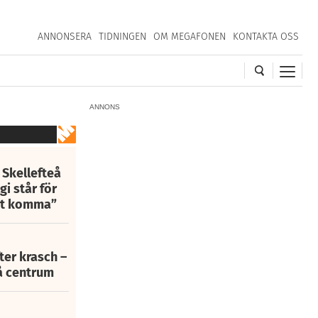
ANNONSERA
TIDNINGEN
OM MEGAFONEN
KONTAKTA OSS
ANNONS
 Skellefteå
i står för
att komma”
fter krasch –
eå centrum