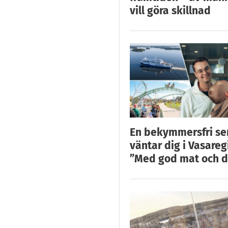
vill göra skillnad
En bekymmersfri s
väntar dig i Vasareg
”Med god mat och d