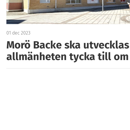
01 dec 2023
Morö Backe ska utvecklas
allmänheten tycka till o