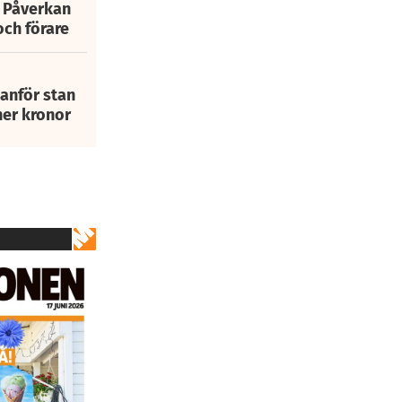
: Påverkan
och förare
tanför stan
ner kronor