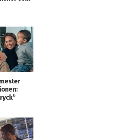
emester
ionen:
ryck”