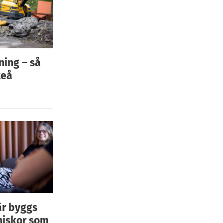
ning – så
teå
är byggs
niskor som