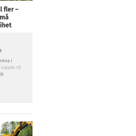
 fler –
 små
ihet
e
röna i
opplat till:
26
.