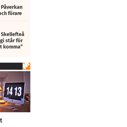
: Påverkan
och förare
 Skellefteå
i står för
att komma”
t