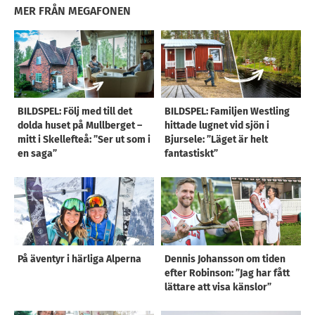
MER FRÅN MEGAFONEN
BILDSPEL: Följ med till det
BILDSPEL: Familjen Westling
dolda huset på Mullberget –
hittade lugnet vid sjön i
mitt i Skellefteå: ”Ser ut som i
Bjursele: ”Läget är helt
en saga”
fantastiskt”
På äventyr i härliga Alperna
Dennis Johansson om tiden
efter Robinson: ”Jag har fått
lättare att visa känslor”