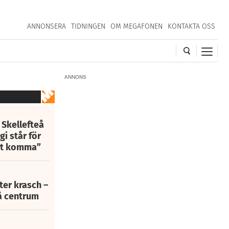
ANNONSERA
TIDNINGEN
OM MEGAFONEN
KONTAKTA OSS
ANNONS
 Skellefteå
i står för
att komma”
fter krasch –
eå centrum