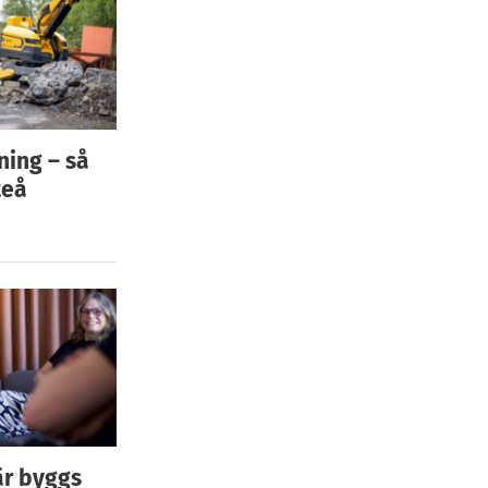
ning – så
teå
är byggs