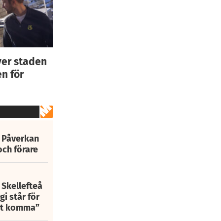
ver staden
n för
: Påverkan
och förare
 Skellefteå
i står för
att komma”