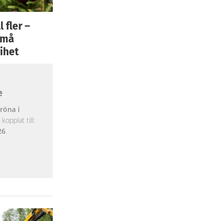
 fler –
 små
ihet
e
röna i
opplat till:
26
.