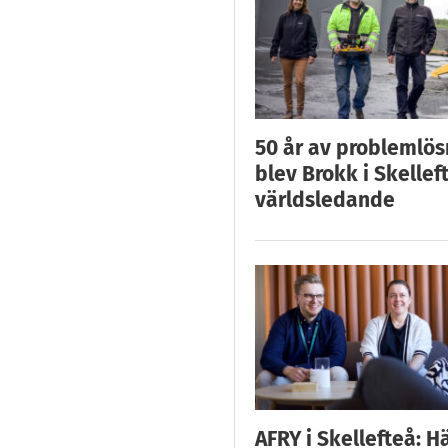
50 år av problemlös
blev Brokk i Skellef
världsledande
AFRY i Skellefteå: H