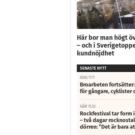
Här bor man högt ö
– och i Sverigetoppe
kundnöjdhet
SENASTE NYTT
IDAG 11:11
Broarbeten fortsätter
för gångare, cyklister 
IGÅR 15:33
Rockfestival tar form i
– två dagar rocknostalg
dörren: ”Det är bara 