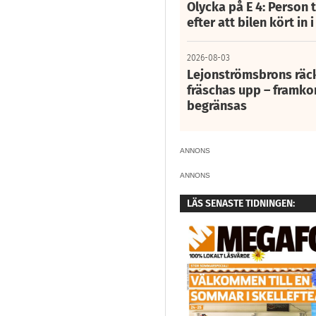
Olycka på E 4: Person t
efter att bilen kört in 
2026-08-03
Lejonströmsbrons räc
fräschas upp – framko
begränsas
ANNONS
ANNONS
LÄS SENASTE TIDNINGEN: