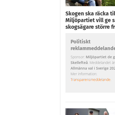
Skogen ska räcka till
Miljöpartiet vill ge
skogsägare större fr
Politiskt
reklammeddeland
Sponsor:
Miljöpartiet de g
Skellefteå
. Meddelandet är k
Allmänna val i Sverige 20
Mer information:
Transparensmeddelande
.