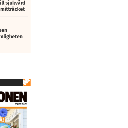
ill sjukvård
i mitträcket
ken
mligheten