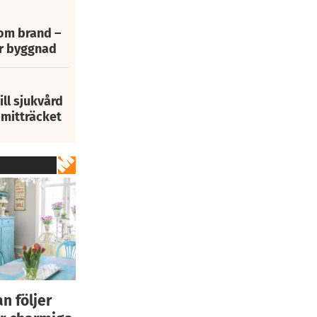
 om brand –
ur byggnad
ill sjukvård
i mitträcket
an följer