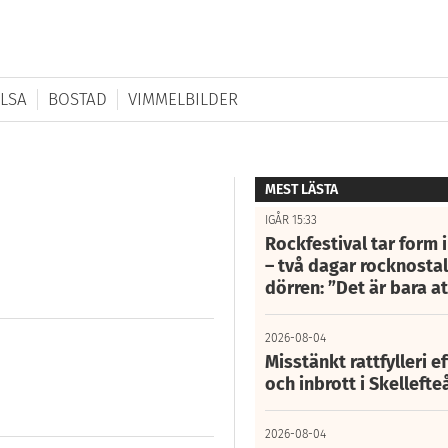
LSA
BOSTAD
VIMMELBILDER
MEST LÄSTA
IGÅR 15:33
Rockfestival tar form i
– två dagar rocknostalg
dörren: ”Det är bara 
2026-08-04
Misstänkt rattfylleri e
och inbrott i Skelleft
2026-08-04