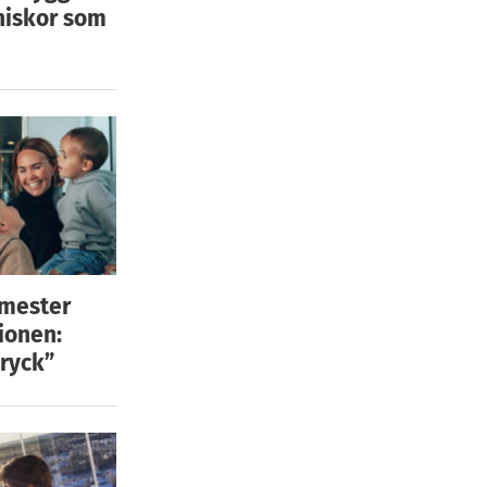
niskor som
emester
ionen:
ryck”