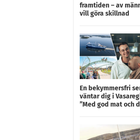
framtiden – av män
vill göra skillnad
En bekymmersfri s
väntar dig i Vasareg
”Med god mat och d