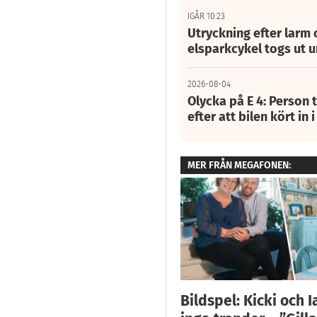
IGÅR 10:23
Utryckning efter larm
elsparkcykel togs ut 
2026-08-04
Olycka på E 4: Person t
efter att bilen kört in 
MER FRÅN MEGAFONEN:
Bildspel: Kicki och I