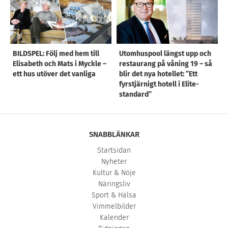
BILDSPEL: Följ med hem till
Utomhuspool längst upp och
Elisabeth och Mats i Myckle –
restaurang på våning 19 – så
ett hus utöver det vanliga
blir det nya hotellet: ”Ett
fyrstjärnigt hotell i Elite-
standard”
SNABBLÄNKAR
Startsidan
Nyheter
Kultur & Nöje
Näringsliv
Sport & Hälsa
Vimmelbilder
Kalender