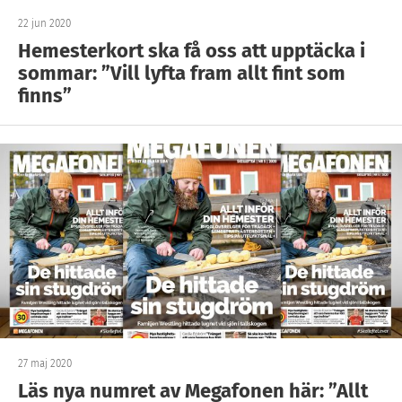
22 jun 2020
Hemesterkort ska få oss att upptäcka i
sommar: ”Vill lyfta fram allt fint som
finns”
27 maj 2020
Läs nya numret av Megafonen här: ”Allt