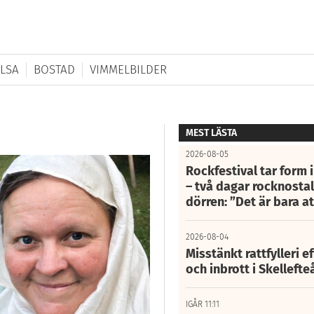
LSA
BOSTAD
VIMMELBILDER
MEST LÄSTA
2026-08-05
Rockfestival tar form i
– två dagar rocknostalg
dörren: ”Det är bara 
2026-08-04
Misstänkt rattfylleri e
och inbrott i Skelleft
IGÅR 11:11