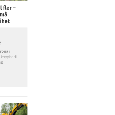
 fler –
 små
ihet
e
röna i
opplat till:
26
.