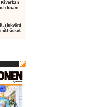
: Påverkan
och förare
ill sjukvård
i mitträcket