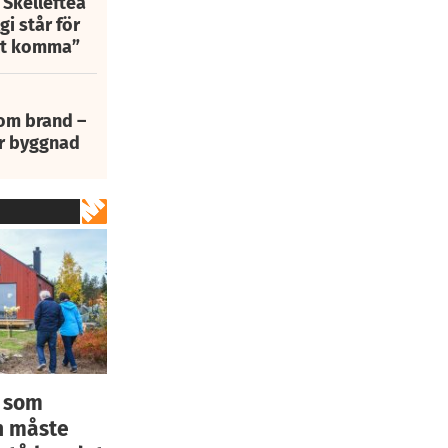
 Skellefteå
i står för
att komma”
 om brand –
ur byggnad
t som
an måste