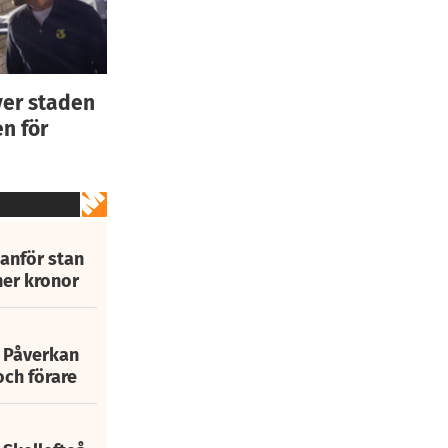
ver staden
n för
tanför stan
ner kronor
: Påverkan
och förare