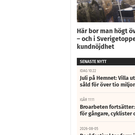
Här bor man högt ö
– och i Sverigetoppe
kundnöjdhet
SENASTE NYTT
IDAG 10:22
Juli på Hemnet: Villa u
såld för över tio miljo
IGÅR 11:11
Broarbeten fortsätter
för gångare, cyklister 
2026-08-05