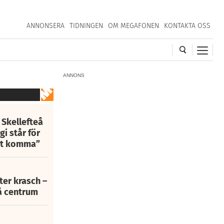
ANNONSERA
TIDNINGEN
OM MEGAFONEN
KONTAKTA OSS
ANNONS
 Skellefteå
i står för
att komma”
fter krasch –
eå centrum