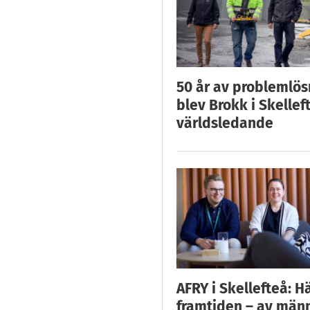
50 år av problemlös
blev Brokk i Skellef
världsledande
AFRY i Skellefteå: H
framtiden – av män