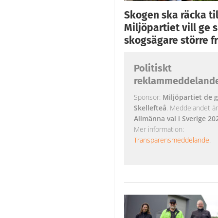
Skogen ska räcka till
Miljöpartiet vill ge
skogsägare större fr
Politiskt
reklammeddeland
Sponsor:
Miljöpartiet de g
Skellefteå
. Meddelandet är k
Allmänna val i Sverige 20
Mer information:
Transparensmeddelande
.