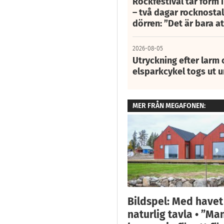
Rockfestival tar form i
– två dagar rocknostalg
dörren: ”Det är bara 
2026-08-05
Utryckning efter larm
elsparkcykel togs ut 
MER FRÅN MEGAFONEN:
Bildspel: Med have
naturlig tavla • ”M