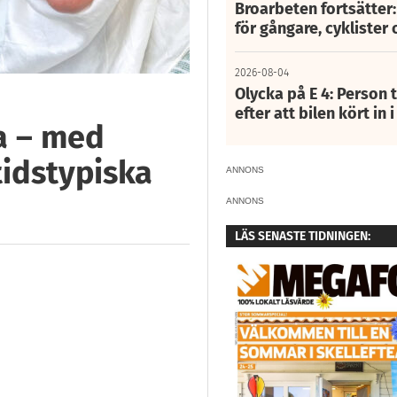
Broarbeten fortsätter
för gångare, cyklister 
2026-08-04
Olycka på E 4: Person t
efter att bilen kört in 
a – med
tidstypiska
ANNONS
ANNONS
LÄS SENASTE TIDNINGEN: