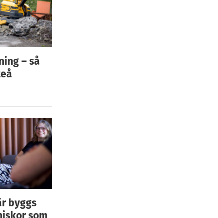
ning – så
teå
är byggs
niskor som