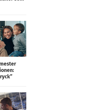
emester
ionen:
ryck”