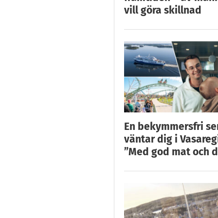
vill göra skillnad
En bekymmersfri s
väntar dig i Vasareg
”Med god mat och d