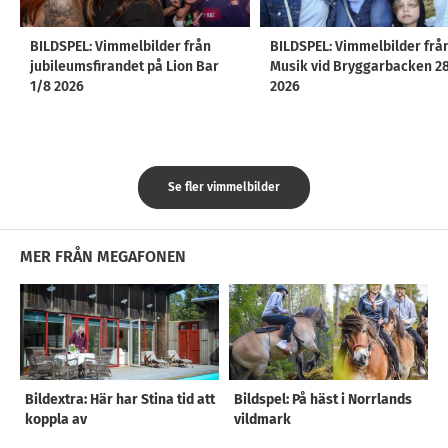
BILDSPEL: Vimmelbilder från
BILDSPEL: Vimmelbilder frå
jubileumsfirandet på Lion Bar
Musik vid Bryggarbacken 2
1/8 2026
2026
Se fler vimmelbilder
MER FRÅN MEGAFONEN
Bildextra: Här har Stina tid att
Bildspel: På häst i Norrlands
koppla av
vildmark