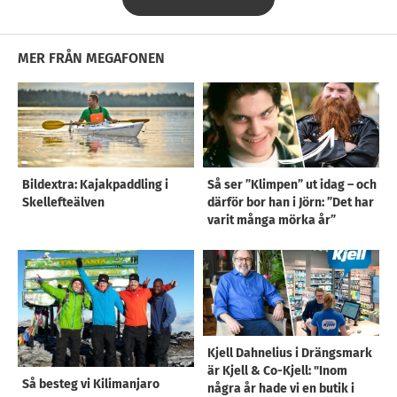
MER FRÅN MEGAFONEN
Bildextra: Kajakpaddling i
Så ser ”Klimpen” ut idag – och
Skellefteälven
därför bor han i Jörn: ”Det har
varit många mörka år”
Kjell Dahnelius i Drängsmark
är Kjell & Co-Kjell: "Inom
Så besteg vi Kilimanjaro
några år hade vi en butik i