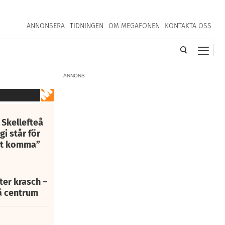
ANNONSERA
TIDNINGEN
OM MEGAFONEN
KONTAKTA OSS
ANNONS
 Skellefteå
i står för
att komma”
fter krasch –
eå centrum