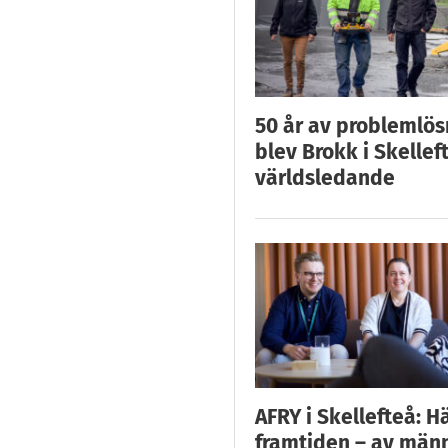
50 år av problemlös
blev Brokk i Skellef
världsledande
AFRY i Skellefteå: H
framtiden – av män