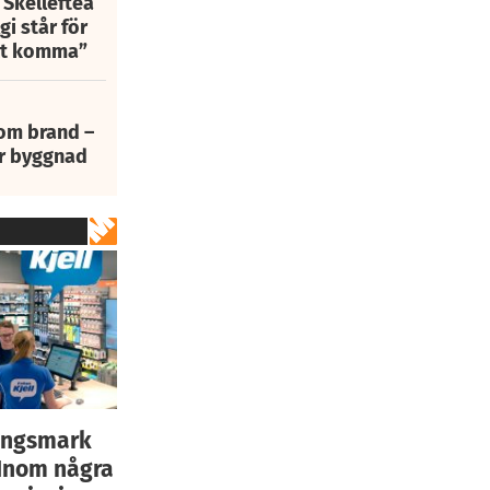
 Skellefteå
i står för
att komma”
 om brand –
ur byggnad
rängsmark
 "Inom några