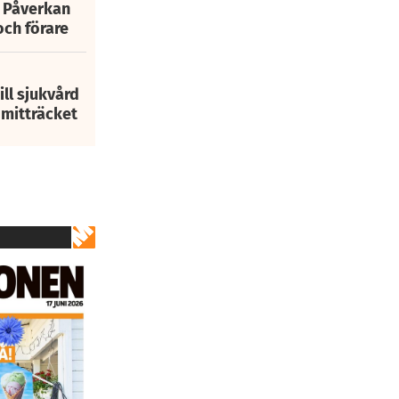
: Påverkan
och förare
ill sjukvård
i mitträcket