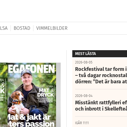
LSA
BOSTAD
VIMMELBILDER
MEST LÄSTA
2026-08-05
Rockfestival tar form i
– två dagar rocknostalg
dörren: ”Det är bara 
2026-08-04
Misstänkt rattfylleri e
och inbrott i Skelleft
IGÅR 11:11