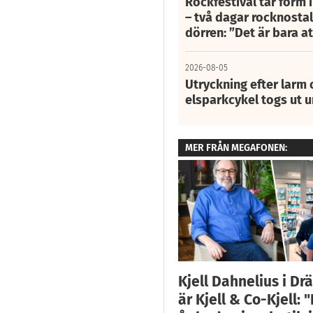
Rockfestival tar form i
– två dagar rocknostalg
dörren: ”Det är bara 
2026-08-05
Utryckning efter larm
elsparkcykel togs ut 
MER FRÅN MEGAFONEN:
Kjell Dahnelius i D
är Kjell & Co-Kjell: