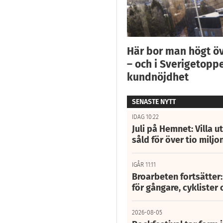
Här bor man högt ö
– och i Sverigetoppe
kundnöjdhet
SENASTE NYTT
IDAG 10:22
Juli på Hemnet: Villa u
såld för över tio miljo
IGÅR 11:11
Broarbeten fortsätter
för gångare, cyklister 
2026-08-05