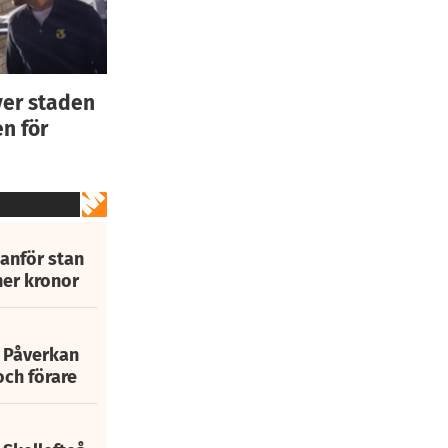
ver staden
n för
tanför stan
ner kronor
: Påverkan
och förare