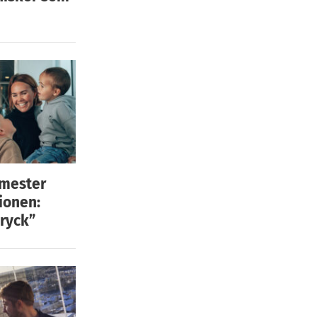
emester
ionen:
ryck”