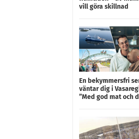
vill göra skillnad
En bekymmersfri s
väntar dig i Vasareg
”Med god mat och d