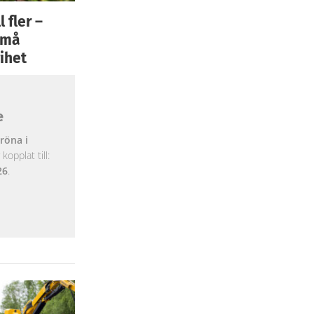
 fler –
 små
ihet
e
röna i
opplat till:
26
.