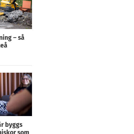
ning – så
teå
är byggs
niskor som