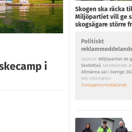
Skogen ska räcka till
Miljöpartiet vill ge
skogsägare större fr
Politiskt
reklammeddeland
Sponsor:
Miljöpartiet de g
iskecamp i
Skellefteå
. Meddelandet är k
Allmänna val i Sverige 20
Mer information:
Transparensmeddelande
.