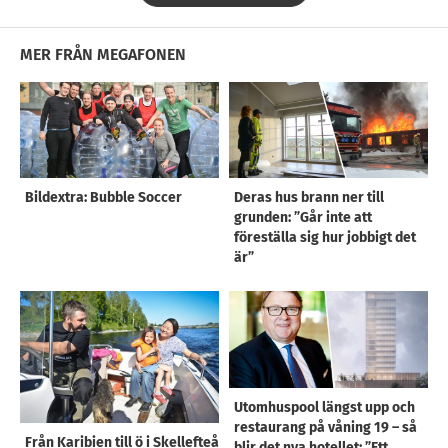
MER FRÅN MEGAFONEN
Bildextra: Bubble Soccer
Deras hus brann ner till
grunden: ”Går inte att
föreställa sig hur jobbigt det
är”
Utomhuspool längst upp och
restaurang på våning 19 – så
Från Karibien till ö i Skellefteå
blir det nya hotellet: ”Ett