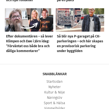
och nya rondeller
på en plats
Efter dokumentären – så lever
Så blir nya P-garaget på CK-
Klimpen och Ewe i Jörn idag:
parkeringen – och här skapas
”Förväntat oss både bra och
en provisorisk parkering
dåliga kommentarer”
under byggtiden
SNABBLÄNKAR
Startsidan
Nyheter
Kultur & Nöje
Näringsliv
Sport & Hälsa
Vimmelbilder