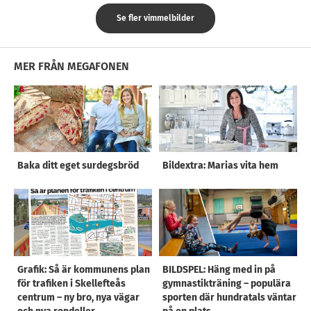
Se fler vimmelbilder
MER FRÅN MEGAFONEN
Baka ditt eget surdegsbröd
Bildextra: Marias vita hem
Grafik: Så är kommunens plan
BILDSPEL: Häng med in på
för trafiken i Skellefteås
gymnastikträning – populära
centrum – ny bro, nya vägar
sporten där hundratals väntar