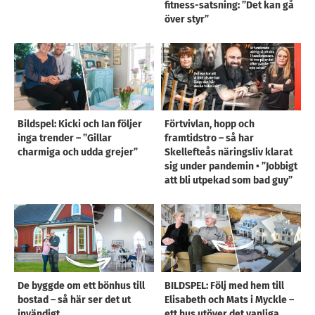
fitness-satsning: ”Det kan gå
över styr”
Bildspel: Kicki och Ian följer
Förtvivlan, hopp och
inga trender – ”Gillar
framtidstro – så har
charmiga och udda grejer”
Skellefteås näringsliv klarat
sig under pandemin • ”Jobbigt
att bli utpekad som bad guy”
De byggde om ett bönhus till
BILDSPEL: Följ med hem till
bostad – så här ser det ut
Elisabeth och Mats i Myckle –
invändigt
ett hus utöver det vanliga