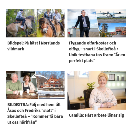
Bildspel: På häst i Norrlands
Flygande elfarkoster och
vildmark
elflyg – snart i Skellefteå •
Unik testbana tas fram: ”Är en
perfekt plats”
BILDEXTRA: Följ med hem till
Åsas och Fredriks ”slott” i
Camilla: Hårt arbete lönar sig
Skellefteå – ”Kommer få bära
ut oss härifrån”