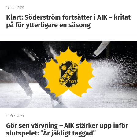
14 mar 2023
Klart: Söderström fortsätter i AIK – kritat
på för ytterligare en säsong
13 feb 2023
Gör sen värvning – AIK stärker upp inför
slutspelet: ”Är jäkligt taggad”