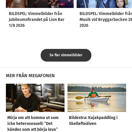
BILDSPEL: Vimmelbilder från
BILDSPEL: Vimmelbilder frå
jubileumsfirandet på Lion Bar
Musik vid Bryggarbacken 2
1/8 2026
2026
Se fler vimmelbilder
MER FRÅN MEGAFONEN
Mirja om att komma ut som
Bildextra: Kajakpaddling i
icke heterosexuell: ”Det
Skellefteälven
kändes som att börja leva”