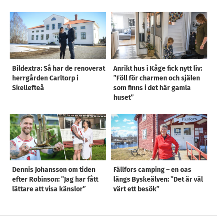
Bildextra: Så har de renoverat
Anrikt hus i Kåge fick nytt liv:
herrgården Carltorp i
”Föll för charmen och själen
Skellefteå
som finns i det här gamla
huset”
Dennis Johansson om tiden
Fällfors camping – en oas
efter Robinson: ”Jag har fått
längs Byskeälven: ”Det är väl
lättare att visa känslor”
värt ett besök”