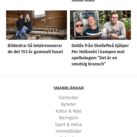
skulle lösas”
Bildextra: Så totalrenoverar
Doldis från Skellefteå hjälper
de det 153 år gammalt huset
Per Holknekt i kampen mot
spelbolagen: ”Det är en
smutsig bransch”
SNABBLÄNKAR
Startsidan
Nyheter
Kultur & Nöje
Näringsliv
Sport & Hälsa
Vimmelbilder