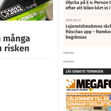
Olycka på E 4: Person t
efter att bilen kört in 
2026-08-03
Lejonströmsbrons räc
fräschas upp – framko
m många
begränsas
 risken
ANNONS
ANNONS
LÄS SENASTE TIDNINGEN: