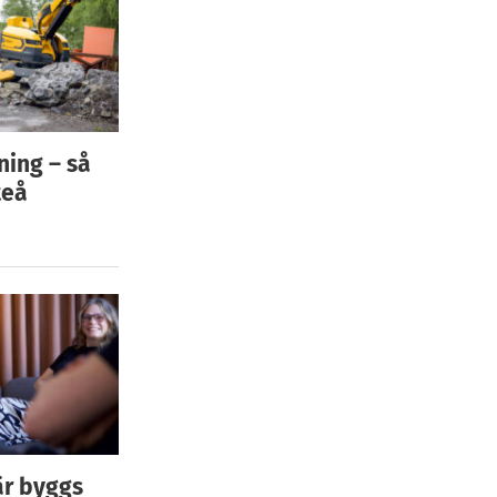
ning – så
teå
är byggs