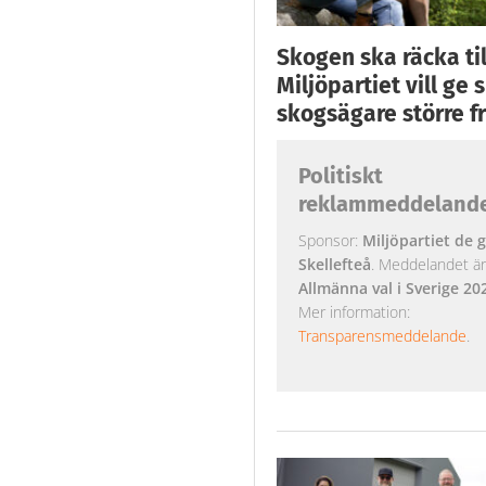
Skogen ska räcka till
Miljöpartiet vill ge
skogsägare större fr
Politiskt
reklammeddeland
Sponsor:
Miljöpartiet de g
Skellefteå
. Meddelandet är k
Allmänna val i Sverige 20
Mer information:
Transparensmeddelande
.