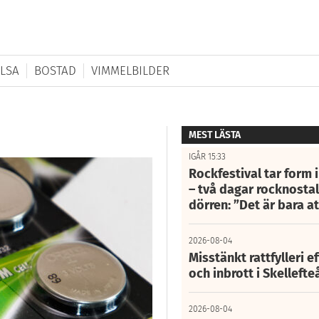
LSA
BOSTAD
VIMMELBILDER
MEST LÄSTA
IGÅR 15:33
Rockfestival tar form i
– två dagar rocknostalg
dörren: ”Det är bara 
2026-08-04
Misstänkt rattfylleri e
och inbrott i Skelleft
2026-08-04