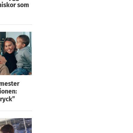
niskor som
emester
ionen:
ryck”