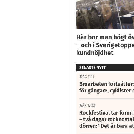
Här bor man högt ö
– och i Sverigetoppe
kundnöjdhet
SENASTE NYTT
IDAG 11:11
Broarbeten fortsätter
för gångare, cyklister 
IGÅR 15:33
Rockfestival tar form i
– två dagar rocknostalg
dörren: ”Det är bara 