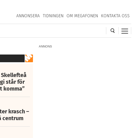
ANNONSERA
TIDNINGEN
OM MEGAFONEN
KONTAKTA OSS
ANNONS
 Skellefteå
i står för
att komma”
fter krasch –
eå centrum