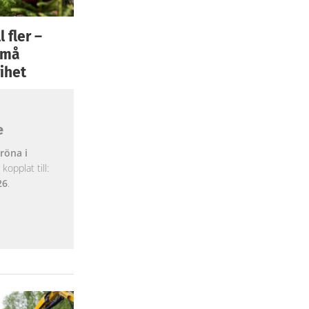
 fler –
 små
ihet
e
röna i
opplat till:
26
.