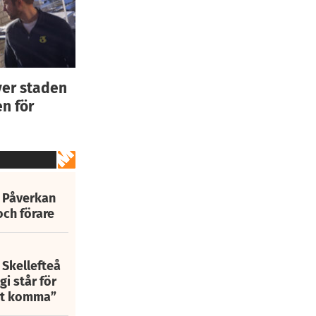
ver staden
n för
: Påverkan
och förare
 Skellefteå
i står för
att komma”