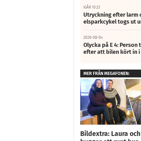
IGÅR 10:23
Utryckning efter larm
elsparkcykel togs ut 
2026-08-04
Olycka på E 4: Person t
efter att bilen kört in 
MER FRÅN MEGAFONEN:
Bildextra: Laura och