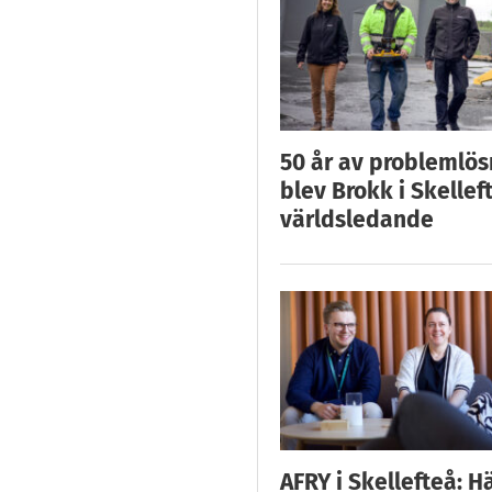
50 år av problemlös
blev Brokk i Skellef
världsledande
AFRY i Skellefteå: H