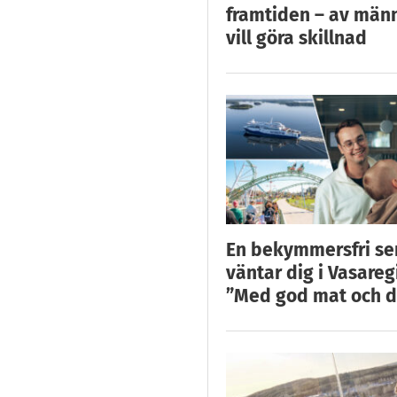
framtiden – av män
vill göra skillnad
En bekymmersfri s
väntar dig i Vasareg
”Med god mat och d