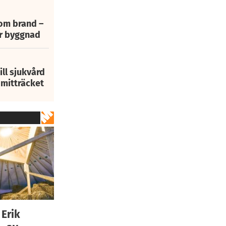
 om brand –
ur byggnad
ill sjukvård
i mitträcket
 Erik