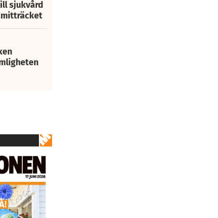
ill sjukvård
i mitträcket
ken
mligheten