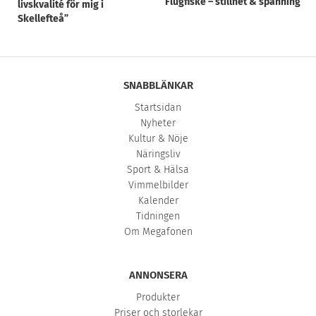
Flugfiske – stillhet & spänning
livskvalité för mig i
Skellefteå”
SNABBLÄNKAR
Startsidan
Nyheter
Kultur & Nöje
Näringsliv
Sport & Hälsa
Vimmelbilder
Kalender
Tidningen
Om Megafonen
ANNONSERA
Produkter
Priser och storlekar