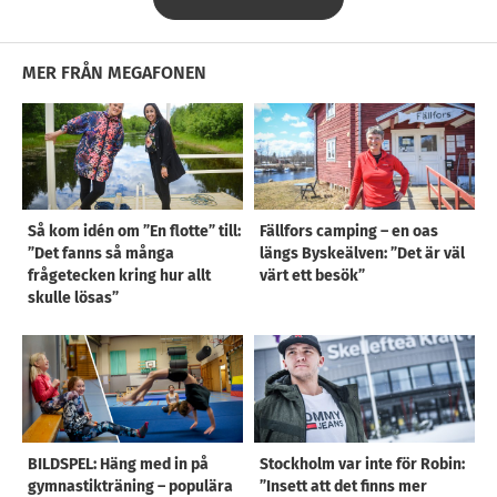
MER FRÅN MEGAFONEN
Så kom idén om ”En flotte” till:
Fällfors camping – en oas
”Det fanns så många
längs Byskeälven: ”Det är väl
frågetecken kring hur allt
värt ett besök”
skulle lösas”
BILDSPEL: Häng med in på
Stockholm var inte för Robin:
gymnastikträning – populära
”Insett att det finns mer