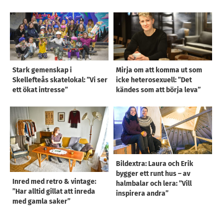
Stark gemenskap i
Mirja om att komma ut som
Skellefteås skatelokal: ”Vi ser
icke heterosexuell: ”Det
ett ökat intresse”
kändes som att börja leva”
Bildextra: Laura och Erik
bygger ett runt hus – av
Inred med retro & vintage:
halmbalar och lera: ”Vill
”Har alltid gillat att inreda
inspirera andra”
med gamla saker”