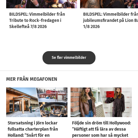
BILDSPEL: Vimmelbilder från
BILDSPEL: Vimmelbilder frå
Tribute to Rock-fredagen i
jubileumsfirandet på Lion B
Skellefteå 7/8 2026
1/8 2026
Se fler vimmelbilder
MER FRÅN MEGAFONEN
Storsatsning i Jörn lockar
Följde sin dröm till Hollywood:
fullsatta charterplan från
”Häftigt att få lära av dessa
Holland: ”Svårt för en
personer som har så mycket