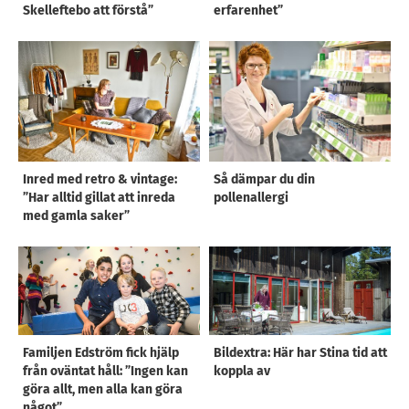
Skelleftebo att förstå”
erfarenhet”
Inred med retro & vintage:
Så dämpar du din
”Har alltid gillat att inreda
pollenallergi
med gamla saker”
Familjen Edström fick hjälp
Bildextra: Här har Stina tid att
från oväntat håll: ”Ingen kan
koppla av
göra allt, men alla kan göra
något”