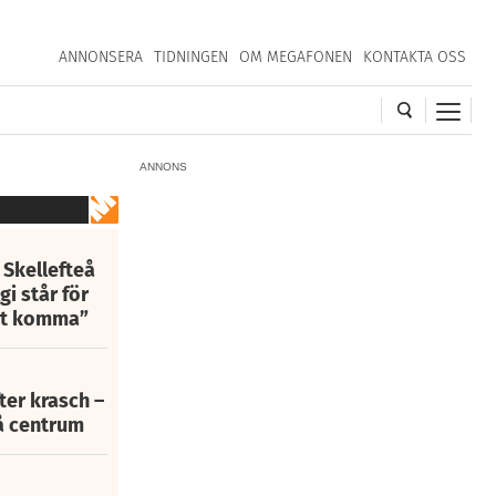
ANNONSERA
TIDNINGEN
OM MEGAFONEN
KONTAKTA OSS
ANNONS
 Skellefteå
i står för
att komma”
fter krasch –
eå centrum