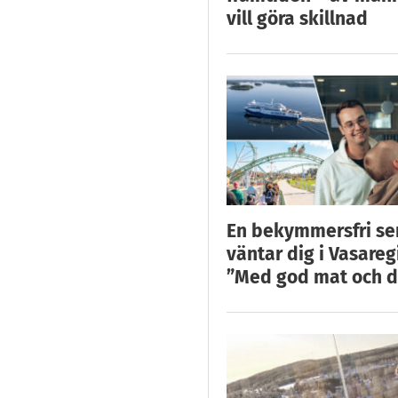
vill göra skillnad
En bekymmersfri s
väntar dig i Vasareg
”Med god mat och d