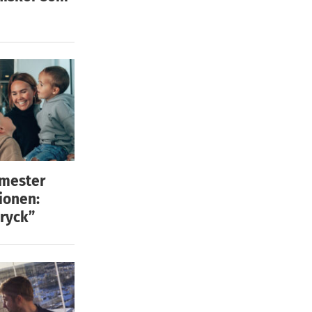
emester
ionen:
ryck”