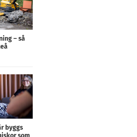
ning – så
teå
är byggs
niskor som