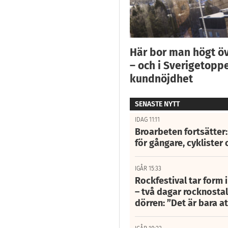
Här bor man högt ö
– och i Sverigetoppe
kundnöjdhet
SENASTE NYTT
IDAG 11:11
Broarbeten fortsätter
för gångare, cyklister 
IGÅR 15:33
Rockfestival tar form i
– två dagar rocknostalg
dörren: ”Det är bara 