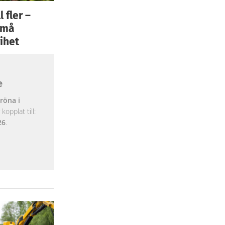
 fler –
 små
ihet
e
röna i
opplat till:
26
.