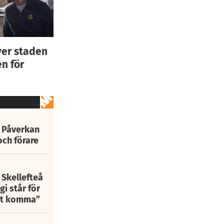
ver staden
n för
: Påverkan
och förare
 Skellefteå
i står för
att komma”