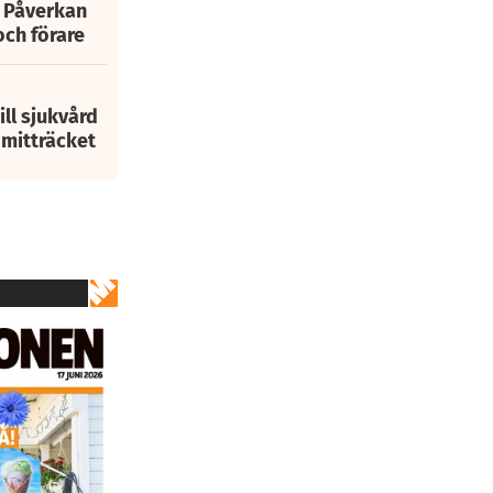
: Påverkan
och förare
ill sjukvård
i mitträcket