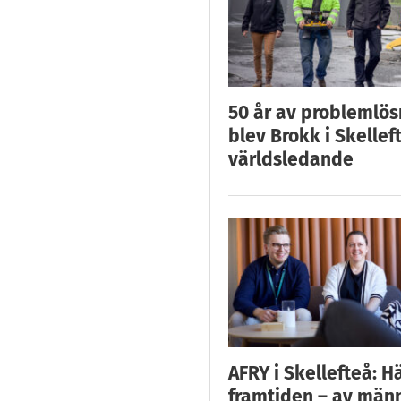
50 år av problemlös
blev Brokk i Skellef
världsledande
AFRY i Skellefteå: H
framtiden – av män