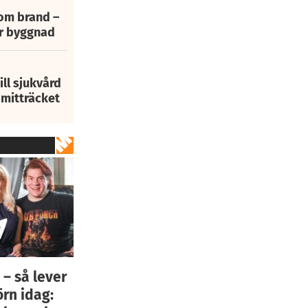
 om brand –
ur byggnad
ill sjukvård
i mitträcket
– så lever
örn idag: