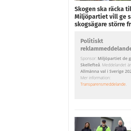
Skogen ska räcka till
Miljöpartiet vill ge
skogsägare större fr
Politiskt
reklammeddeland
Sponsor:
Miljöpartiet de g
Skellefteå
. Meddelandet är k
Allmänna val i Sverige 20
Mer information:
Transparensmeddelande
.