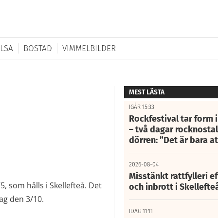
LSA
BOSTAD
VIMMELBILDER
MEST LÄSTA
IGÅR 15:33
Rockfestival tar form i
– två dagar rocknostalg
dörren: ”Det är bara 
2026-08-04
Misstänkt rattfylleri e
75, som hålls i Skellefteå. Det
och inbrott i Skelleft
dag den 3/10.
IDAG 11:11