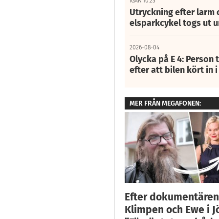
IGÅR 10:23
Utryckning efter larm
elsparkcykel togs ut 
2026-08-04
Olycka på E 4: Person t
efter att bilen kört in 
MER FRÅN MEGAFONEN:
Efter dokumentären 
Klimpen och Ewe i J