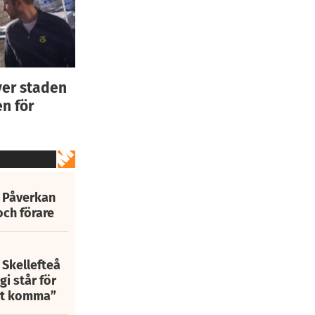
ver staden
n för
: Påverkan
och förare
 Skellefteå
i står för
att komma”