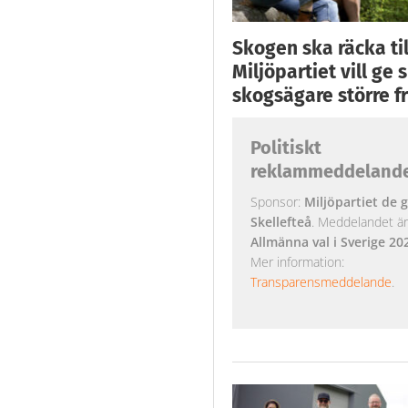
Skogen ska räcka till
Miljöpartiet vill ge
skogsägare större fr
Politiskt
reklammeddeland
Sponsor:
Miljöpartiet de g
Skellefteå
. Meddelandet är k
Allmänna val i Sverige 20
Mer information:
Transparensmeddelande
.