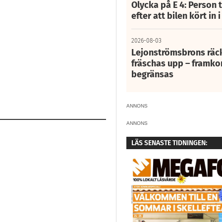
Olycka på E 4: Person t
efter att bilen kört in 
2026-08-03
Lejonströmsbrons räc
fräschas upp – framko
begränsas
ANNONS
ANNONS
LÄS SENASTE TIDNINGEN: