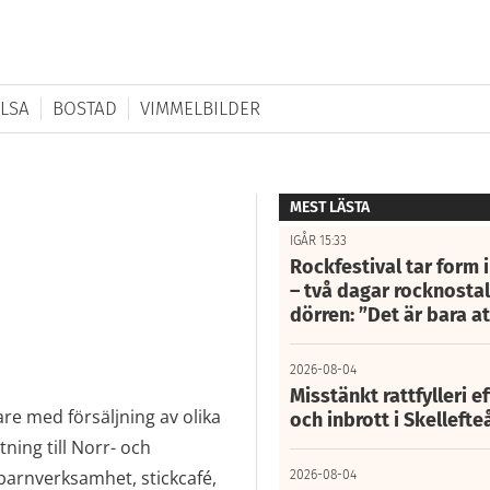
LSA
BOSTAD
VIMMELBILDER
MEST LÄSTA
IGÅR 15:33
Rockfestival tar form i
– två dagar rocknostalg
dörren: ”Det är bara 
2026-08-04
Misstänkt rattfylleri e
re med försäljning av olika
och inbrott i Skelleft
ning till Norr- och
barnverksamhet, stickcafé,
2026-08-04