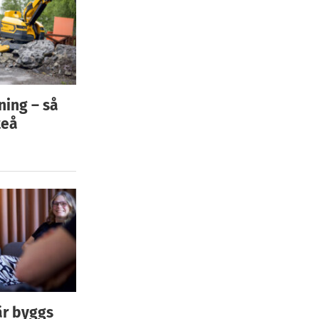
ning – så
teå
är byggs