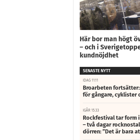
Här bor man högt ö
– och i Sverigetoppe
kundnöjdhet
SENASTE NYTT
IDAG 11:11
Broarbeten fortsätter
för gångare, cyklister 
IGÅR 15:33
Rockfestival tar form i
– två dagar rocknostalg
dörren: ”Det är bara 