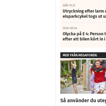
IGÅR 10:23
Utryckning efter larm
elsparkcykel togs ut 
2026-08-04
Olycka på E 4: Person t
efter att bilen kört in 
MER FRÅN MEGAFONEN:
Så använder du ut