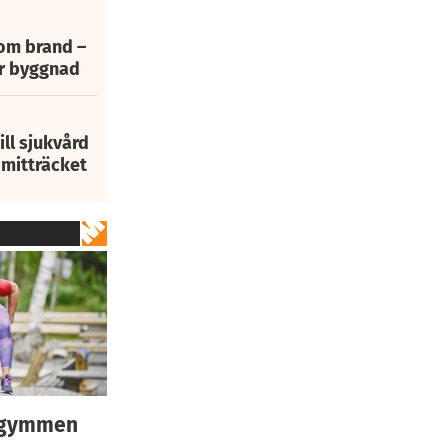
 om brand –
ur byggnad
ill sjukvård
i mitträcket
egymmen