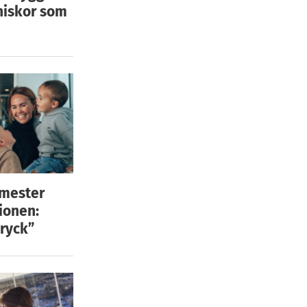
niskor som
emester
ionen:
ryck”