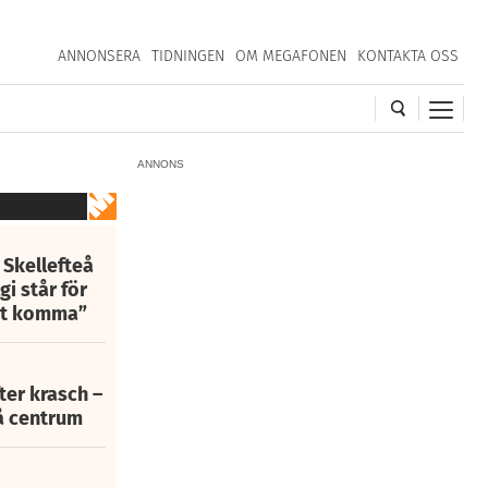
ANNONSERA
TIDNINGEN
OM MEGAFONEN
KONTAKTA OSS
ANNONS
 Skellefteå
i står för
att komma”
fter krasch –
eå centrum