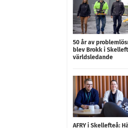
50 år av problemlös
blev Brokk i Skellef
världsledande
AFRY i Skellefteå: H