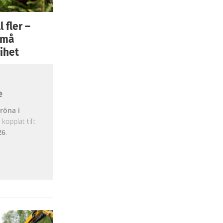
 fler –
 små
ihet
e
röna i
opplat till:
26
.