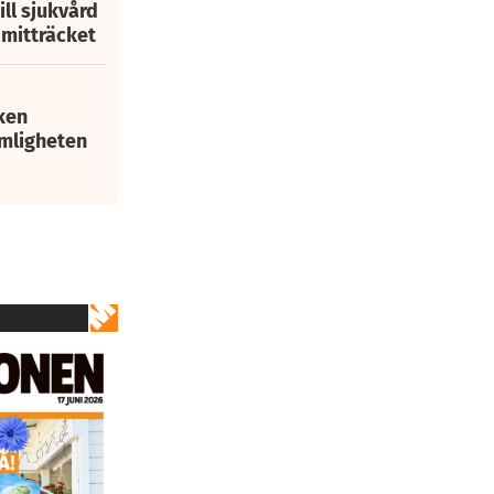
ill sjukvård
i mitträcket
ken
mligheten