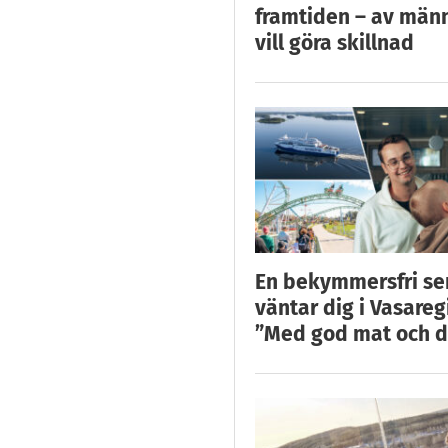
framtiden – av män
vill göra skillnad
En bekymmersfri s
väntar dig i Vasareg
”Med god mat och d