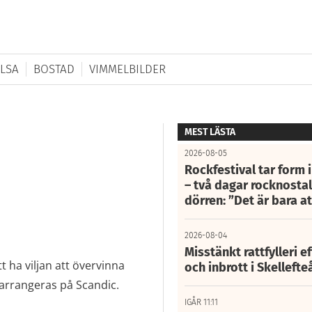
LSA
BOSTAD
VIMMELBILDER
MEST LÄSTA
2026-08-05
Rockfestival tar form i
– två dagar rocknostalg
dörren: ”Det är bara 
2026-08-04
Misstänkt rattfylleri e
t ha viljan att övervinna
och inbrott i Skelleft
 arrangeras på Scandic.
IGÅR 11:11