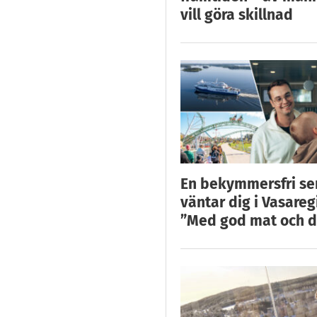
vill göra skillnad
En bekymmersfri s
väntar dig i Vasareg
”Med god mat och d