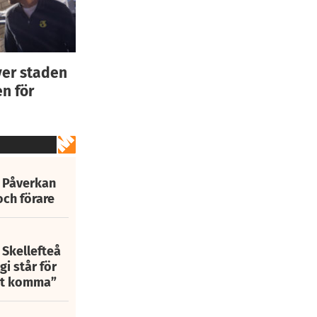
ver staden
n för
: Påverkan
och förare
 Skellefteå
i står för
att komma”