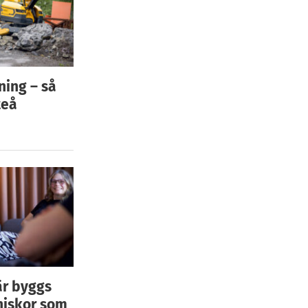
ning – så
teå
är byggs
niskor som