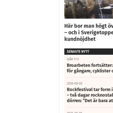
Här bor man högt ö
– och i Sverigetoppe
kundnöjdhet
SENASTE NYTT
IGÅR 11:11
Broarbeten fortsätter
för gångare, cyklister 
2026-08-05
Rockfestival tar form i
– två dagar rocknostalg
dörren: ”Det är bara 