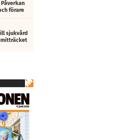
: Påverkan
och förare
ill sjukvård
i mitträcket