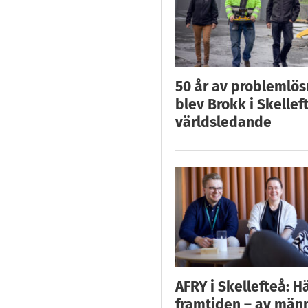
50 år av problemlös
blev Brokk i Skellef
världsledande
AFRY i Skellefteå: H
framtiden – av män