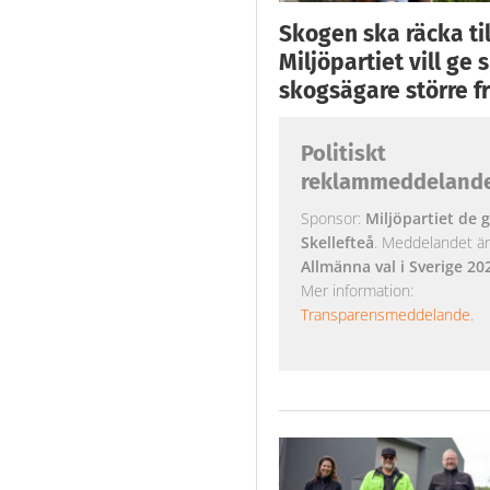
Skogen ska räcka till
Miljöpartiet vill ge
skogsägare större fr
Politiskt
reklammeddeland
Sponsor:
Miljöpartiet de g
Skellefteå
. Meddelandet är k
Allmänna val i Sverige 20
Mer information:
Transparensmeddelande
.