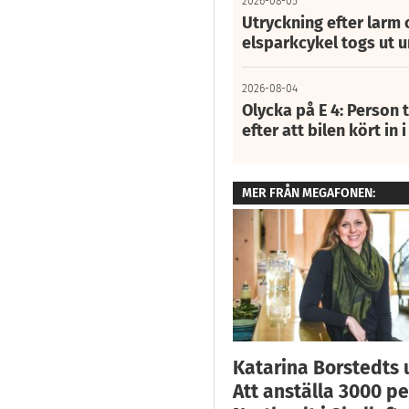
2026-08-05
Utryckning efter larm
elsparkcykel togs ut 
2026-08-04
Olycka på E 4: Person t
efter att bilen kört in 
MER FRÅN MEGAFONEN:
Katarina Borstedts 
Att anställa 3000 pe