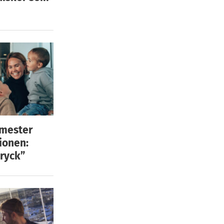
emester
ionen:
ryck”