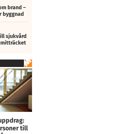
 om brand –
ur byggnad
ill sjukvård
i mitträcket
uppdrag:
rsoner till