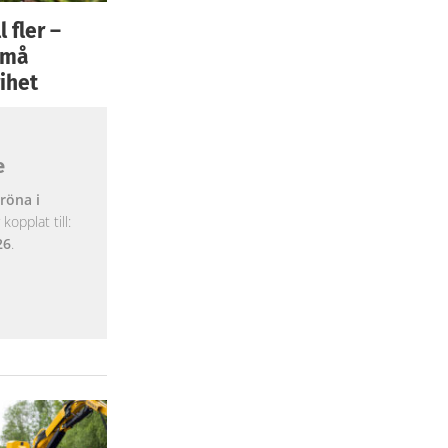
 fler –
 små
ihet
e
röna i
opplat till:
26
.