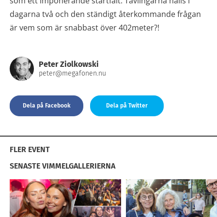
som ett imponerande startfält. Tävlingarna hålls i
dagarna två och den ständigt återkommande frågan
är vem som är snabbast över 402meter?!
Peter Ziolkowski
peter@megafonen.nu
Dela på Facebook
Dela på Twitter
FLER EVENT
SENASTE VIMMELGALLERIERNA