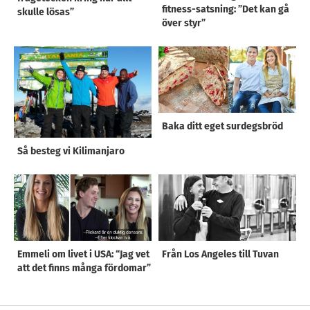
fitness-satsning: ”Det kan gå
skulle lösas”
över styr”
Baka ditt eget surdegsbröd
Så besteg vi Kilimanjaro
Emmeli om livet i USA: “Jag vet
Från Los Angeles till Tuvan
att det finns många fördomar”