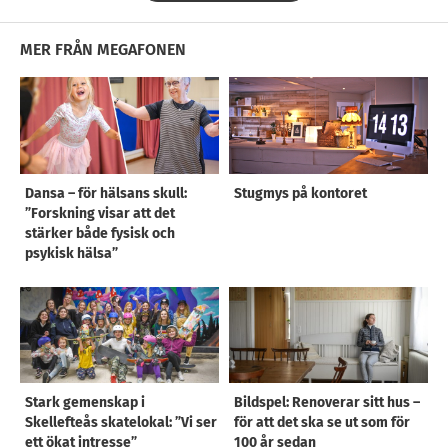
MER FRÅN MEGAFONEN
Dansa – för hälsans skull:
Stugmys på kontoret
”Forskning visar att det
stärker både fysisk och
psykisk hälsa”
Stark gemenskap i
Bildspel: Renoverar sitt hus –
Skellefteås skatelokal: ”Vi ser
för att det ska se ut som för
ett ökat intresse”
100 år sedan