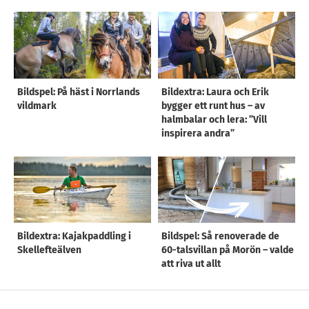
Bildspel: På häst i Norrlands
Bildextra: Laura och Erik
vildmark
bygger ett runt hus – av
halmbalar och lera: ”Vill
inspirera andra”
Bildextra: Kajakpaddling i
Bildspel: Så renoverade de
Skellefteälven
60-talsvillan på Morön – valde
att riva ut allt