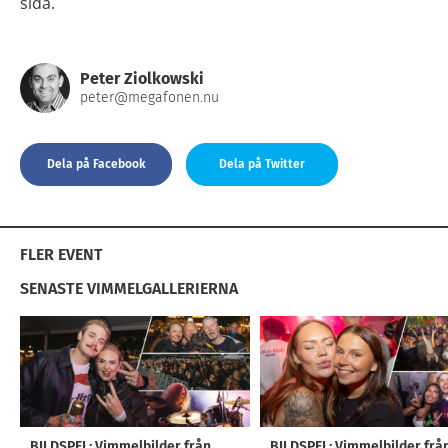
sida.
Peter Ziolkowski
peter@megafonen.nu
Dela på Facebook
Dela på Twitter
FLER EVENT
SENASTE VIMMELGALLERIERNA
BILDSPEL: Vimmelbilder från
BILDSPEL: Vimmelbilder frå