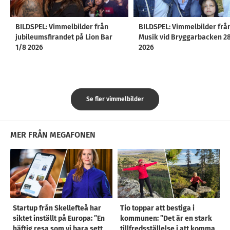
BILDSPEL: Vimmelbilder från
BILDSPEL: Vimmelbilder frå
jubileumsfirandet på Lion Bar
Musik vid Bryggarbacken 2
1/8 2026
2026
Se fler vimmelbilder
MER FRÅN MEGAFONEN
Startup från Skellefteå har
Tio toppar att bestiga i
siktet inställt på Europa: ”En
kommunen: ”Det är en stark
häftig resa som vi bara sett
tillfredsställelse i att komma