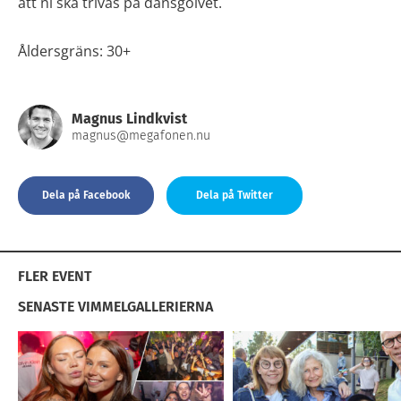
att ni ska trivas på dansgolvet.
Åldersgräns: 30+
Magnus Lindkvist
magnus@megafonen.nu
Dela på Facebook
Dela på Twitter
FLER EVENT
SENASTE VIMMELGALLERIERNA