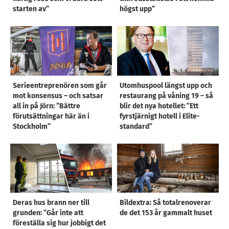
starten av”
högst upp”
Serieentreprenören som går
Utomhuspool längst upp och
mot konsensus – och satsar
restaurang på våning 19 – så
all in på Jörn: ”Bättre
blir det nya hotellet: ”Ett
förutsättningar här än i
fyrstjärnigt hotell i Elite-
Stockholm”
standard”
Deras hus brann ner till
Bildextra: Så totalrenoverar
grunden: ”Går inte att
de det 153 år gammalt huset
föreställa sig hur jobbigt det