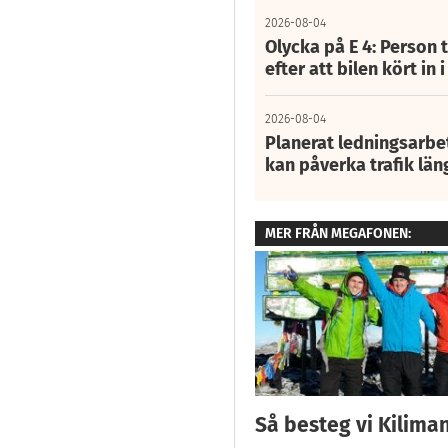
2026-08-04
Olycka på E 4: Person t
efter att bilen kört in 
2026-08-04
Planerat ledningsarbet
kan påverka trafik län
MER FRÅN MEGAFONEN:
Så besteg vi Kilima