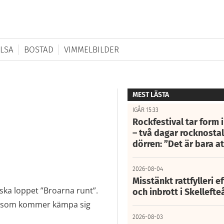
LSA
BOSTAD
VIMMELBILDER
MEST LÄSTA
IGÅR 15:33
Rockfestival tar form i
– två dagar rocknostalg
dörren: ”Det är bara 
2026-08-04
Misstänkt rattfylleri e
iska loppet ”Broarna runt”.
och inbrott i Skelleft
or som kommer kämpa sig
2026-08-03