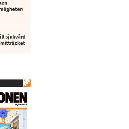
ken
mligheten
ill sjukvård
i mitträcket