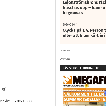
Lejonströmsbrons räc
fräschas upp – framko
begränsas
2026-08-04
Olycka på E 4: Person t
efter att bilen kört in 
ANNONS
ANNONS
LÄS SENASTE TIDNINGEN:
ing)
op-in” 16.00-18.00