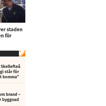
ver staden
n för
 Skellefteå
i står för
att komma”
 om brand –
ur byggnad