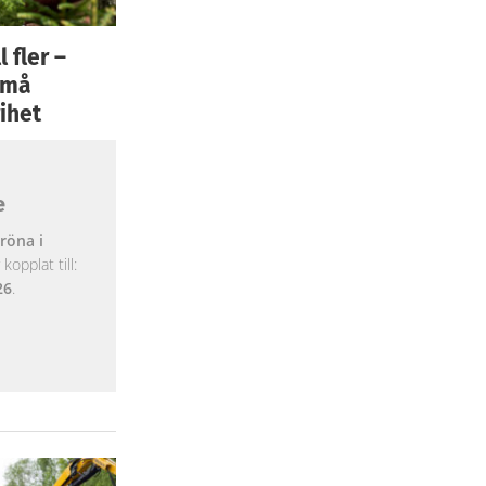
 fler –
 små
ihet
e
röna i
opplat till:
26
.