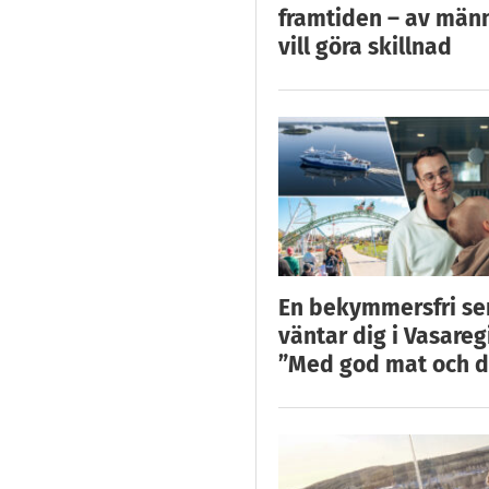
framtiden – av män
vill göra skillnad
En bekymmersfri s
väntar dig i Vasareg
”Med god mat och d