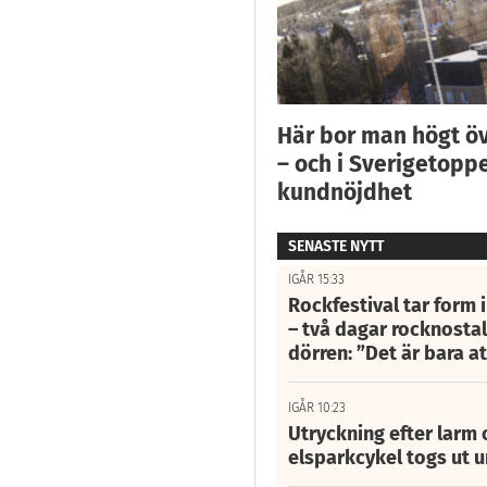
Här bor man högt ö
– och i Sverigetoppe
kundnöjdhet
SENASTE NYTT
IGÅR 15:33
Rockfestival tar form i
– två dagar rocknostalg
dörren: ”Det är bara 
IGÅR 10:23
Utryckning efter larm
elsparkcykel togs ut 