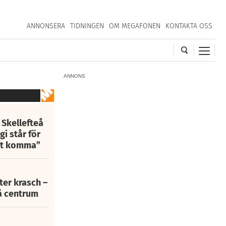
ANNONSERA
TIDNINGEN
OM MEGAFONEN
KONTAKTA OSS
ANNONS
 Skellefteå
i står för
att komma”
fter krasch –
eå centrum