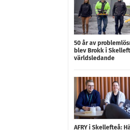
50 år av problemlös
blev Brokk i Skellef
världsledande
AFRY i Skellefteå: H