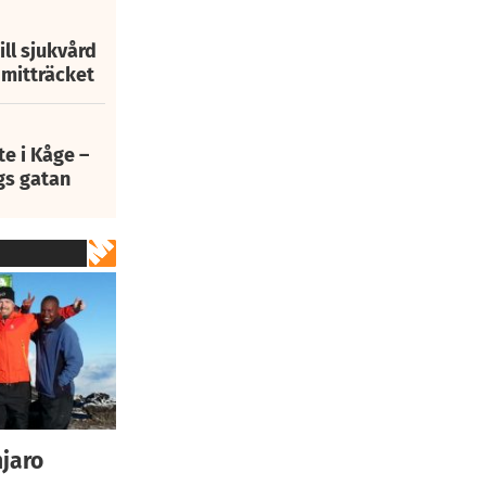
ill sjukvård
i mitträcket
e i Kåge –
gs gatan
njaro