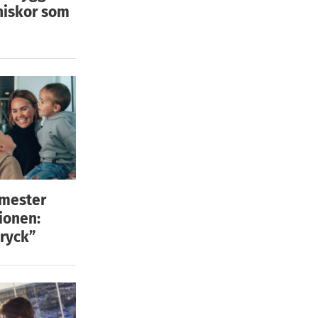
niskor som
emester
ionen:
ryck”