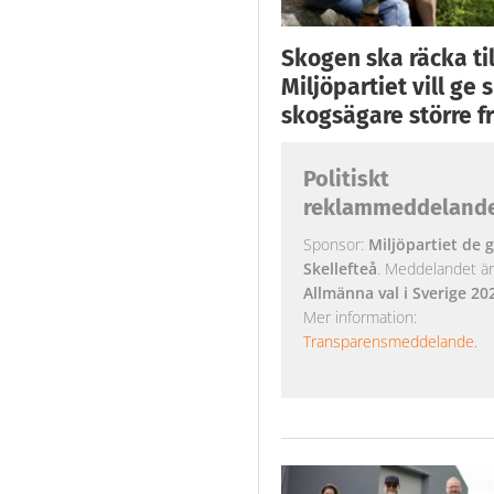
Skogen ska räcka till
Miljöpartiet vill ge
skogsägare större fr
Politiskt
reklammeddeland
Sponsor:
Miljöpartiet de g
Skellefteå
. Meddelandet är k
Allmänna val i Sverige 20
Mer information:
Transparensmeddelande
.