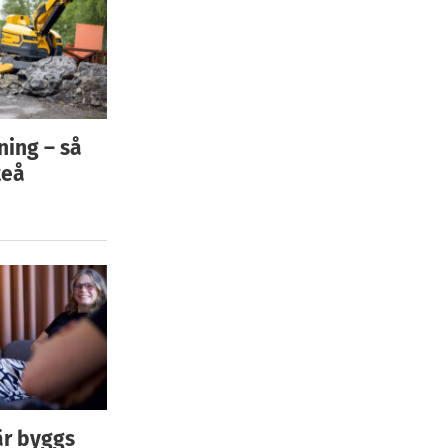
ning – så
teå
är byggs