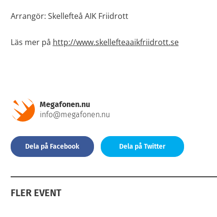
Arrangör: Skellefteå AIK Friidrott
Läs mer på
http://www.skellefteaaikfriidrott.se
Megafonen.nu
info@megafonen.nu
Dela på Facebook
Dela på Twitter
FLER EVENT